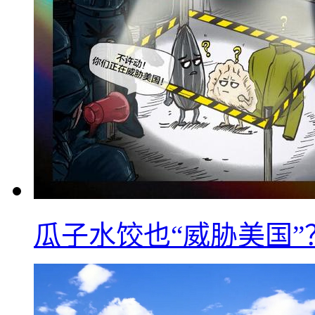
瓜子水饺也“威胁美国”