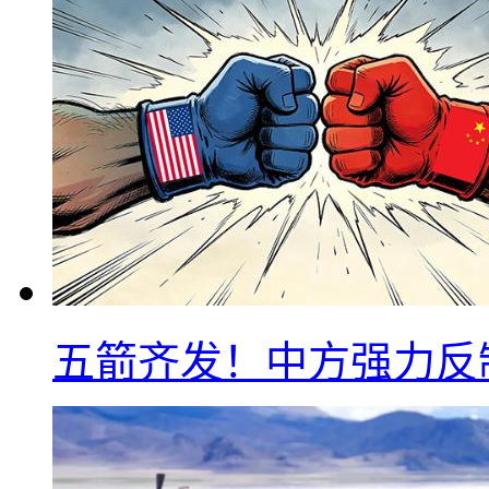
五箭齐发！中方强力反