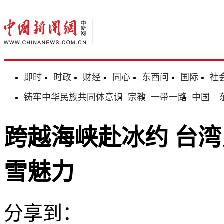
即时
时政
财经
同心
东西问
国际
社
铸牢中华民族共同体意识
宗教
一带一路
中国—
跨越海峡赴冰约 台
雪魅力
分享到：