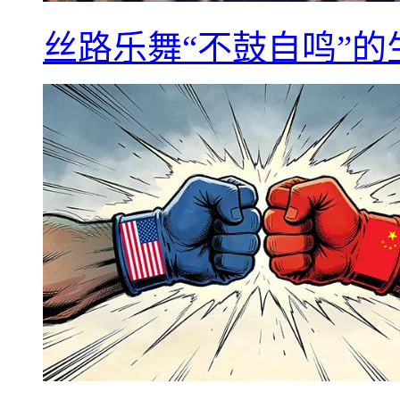
丝路乐舞“不鼓自鸣”