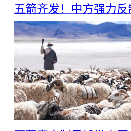
五箭齐发！中方强力反