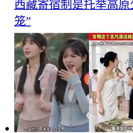
西藏寄宿制是托举高原
笼”