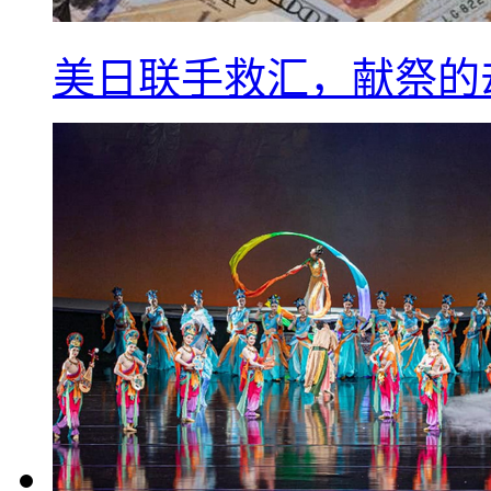
美日联手救汇，献祭的