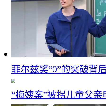
菲尔兹奖“0”的突破背
“梅姨案”被拐儿童父