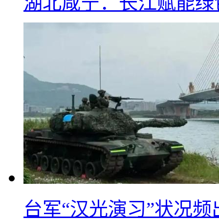
湖北咸宁：长江赋能绿
台军“汉光演习”状况频