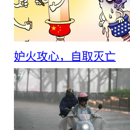
妒火攻心，自取灭亡