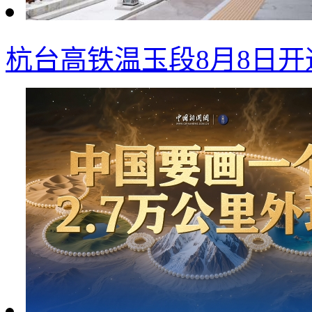
杭台高铁温玉段8月8日开