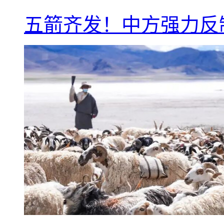
五箭齐发！中方强力反