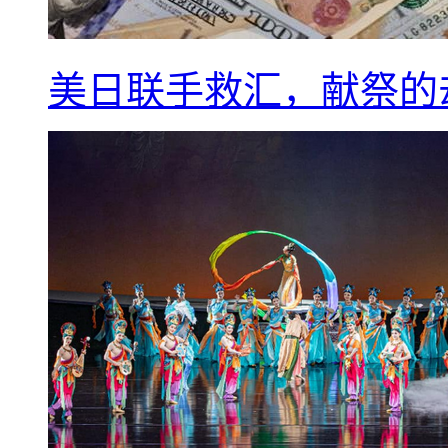
美日联手救汇，献祭的