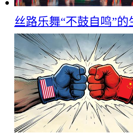
丝路乐舞“不鼓自鸣”