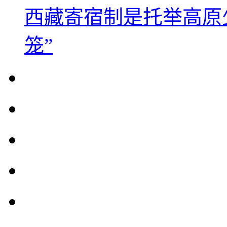
西藏寄宿制是托举高原
笼”