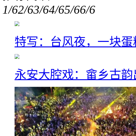
1/6
2/6
3/6
4/6
5/6
6/6
特写：台风夜，一块蛋
永安大腔戏：畲乡古韵