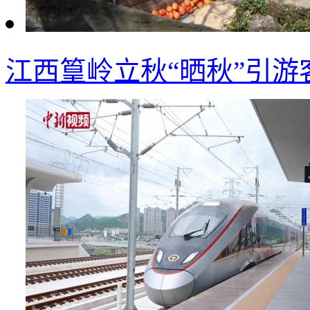
江西篁岭立秋“晒秋”引游