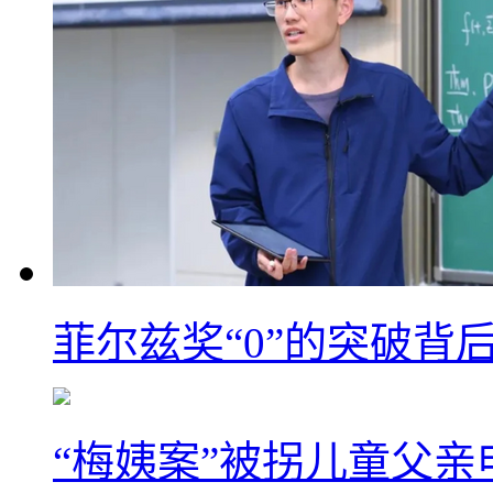
菲尔兹奖“0”的突破背
“梅姨案”被拐儿童父