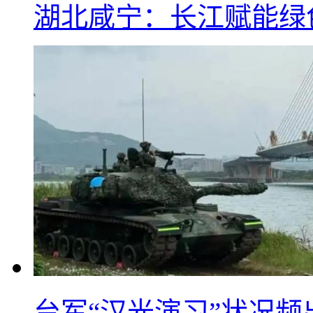
湖北咸宁：长江赋能绿
台军“汉光演习”状况频