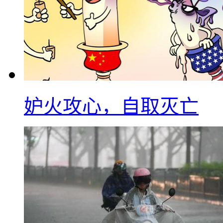
妒火攻心，自取灭亡