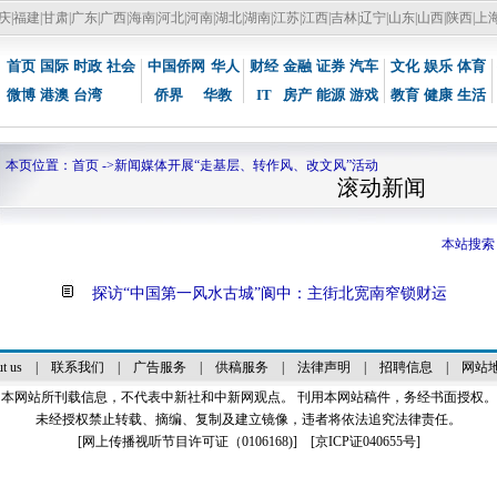
庆
|
福建
|
甘肃
|
广东
|
广西
|
海南
|
河北
|
河南
|
湖北
|
湖南
|
江苏
|
江西
|
吉林
|
辽宁
|
山东
|
山西
|
陕西
|
上
首页
国际
时政
社会
中国侨网
华人
财经
金融
证券
汽车
文化
娱乐
体育
微博
港澳
台湾
侨界
华教
IT
房产
能源
游戏
教育
健康
生活
本页位置：
首页
->
新闻媒体开展“走基层、转作风、改文风”活动
滚动新
本站搜索
探访“中国第一风水古城”阆中：主街北宽南窄锁财运
t us
|
联系我们
|
广告服务
|
供稿服务
|
法律声明
|
招聘信息
|
网站
本网站所刊载信息，不代表中新社和中新网观点。 刊用本网站稿件，务经书面授权。
未经授权禁止转载、摘编、复制及建立镜像，违者将依法追究法律责任。
[
网上传播视听节目许可证（0106168)
] [
京ICP证040655号
]