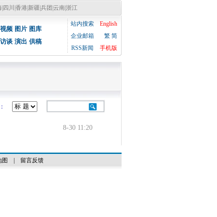
海
|
四川
|
香港
|
新疆
|
兵团
|
云南
|
浙江
站内搜索
English
视频
图片
图库
企业邮箱
繁
简
访谈
演出
供稿
RSS新闻
手机版
闻
：
8-30 11:20
地图
|
留言反馈