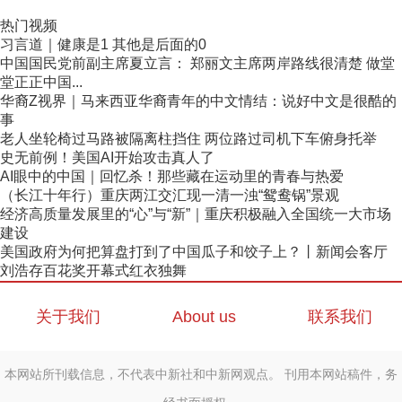
热门视频
习言道｜健康是1 其他是后面的0
中国国民党前副主席夏立言： 郑丽文主席两岸路线很清楚 做堂
堂正正中国...
华裔Z视界｜马来西亚华裔青年的中文情结：说好中文是很酷的
事
老人坐轮椅过马路被隔离柱挡住 两位路过司机下车俯身托举
史无前例！美国AI开始攻击真人了
AI眼中的中国｜回忆杀！那些藏在运动里的青春与热爱
（长江十年行）重庆两江交汇现一清一浊“鸳鸯锅”景观
经济高质量发展里的“心”与“新”｜重庆积极融入全国统一大市场
建设
美国政府为何把算盘打到了中国瓜子和饺子上？丨新闻会客厅
刘浩存百花奖开幕式红衣独舞
关于我们
About us
联系我们
本网站所刊载信息，不代表中新社和中新网观点。 刊用本网站稿件，务