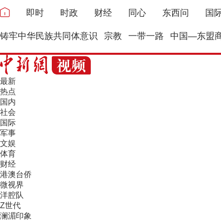
即时
时政
财经
同心
东西问
国
铸牢中华民族共同体意识
宗教
一带一路
中国—东盟
最新
热点
国内
社会
国际
军事
文娱
体育
财经
港澳台侨
微视界
洋腔队
Z世代
澜湄印象