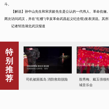
斗。
【解说】孙中山先生和宋庆龄先生是公认的一代伟人、革命伉俪。“
两次访问武汉，并在“红楼”(辛亥革命武昌起义纪念馆)发表演说。
记者邹浩湖北武汉报道
特
别
推
荐
司机被困孤岛 消防救助脱险
殷秀梅、戴玉强领
城音乐会
辽阳农商行原行长
缉捕并遣返回国