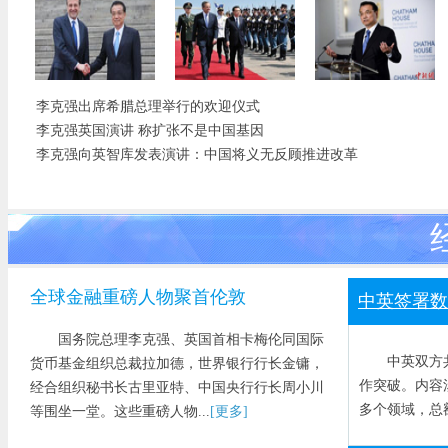
李克强同希腊总
李克强出席希腊
李克强英国演讲
李克强出席希腊总理举行的欢迎仪式
理举行会谈:提升
总理举行的欢迎
称扩张不是中国
李克强英国演讲 称扩张不是中国基因
中希关系水平
仪式
基因
李克强向英智库发表演讲：中国将义无反顾推进改革
全球金融重磅人物聚首伦敦
中英签署数
国务院总理李克强、英国首相卡梅伦同国际
中英双方共
货币基金组织总裁拉加德，世界银行行长金镛，
作突破。内容
经合组织秘书长古里亚特、中国央行行长周小川
多个领域，总额
等围坐一堂。这些重磅人物...
[更多]