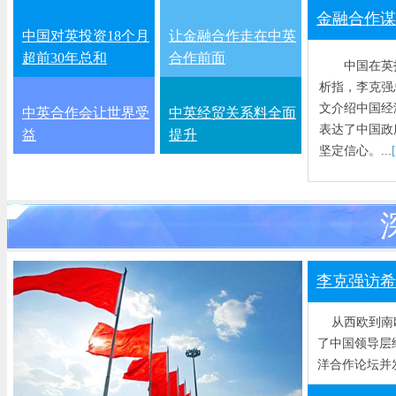
金融合作谋
中国对英投资18个月
让金融合作走在中英
超前30年总和
合作前面
中国在英投
析指，李克强
文介绍中国经
中英合作会让世界受
中英经贸关系料全面
表达了中国政
益
提升
坚定信心。...
李克强访希
从西欧到南欧
了中国领导层
洋合作论坛并