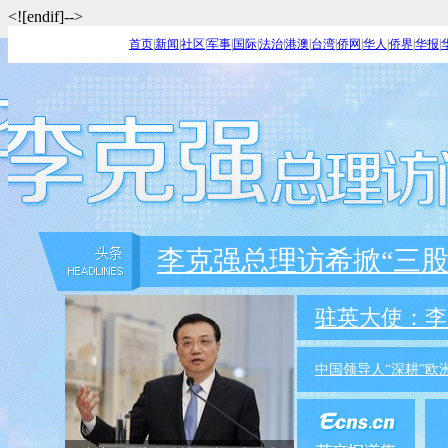
<![endif]-->
首页
|
新闻
|
社区
|
军事
|
国际
|
法治
|
港澳
|
台湾
|
侨网
|
华人
|
侨界
|
华报
|
李克强总理访希掀“三股
驻英大使：李
中国领导人“深耕”欧