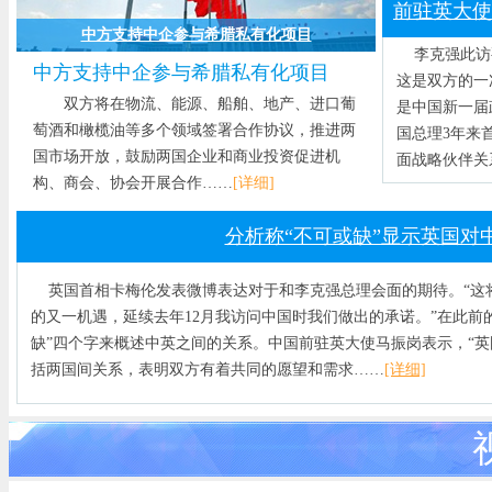
前驻英大使
中方支持中企参与希腊私有化项目
李克强此访
中方支持中企参与希腊私有化项目
这是双方的一
双方将在物流、能源、船舶、地产、进口葡
是中国新一届
萄酒和橄榄油等多个领域签署合作协议，推进两
国总理3年来
国市场开放，鼓励两国企业和商业投资促进机
面战略伙伴关
构、商会、协会开展合作……
[详细]
分析称“不可或缺”显示英国对
英国首相卡梅伦发表微博表达对于和李克强总理会面的期待。“这
的又一机遇，延续去年12月我访问中国时我们做出的承诺。”在此前
缺”四个字来概述中英之间的关系。中国前驻英大使马振岗表示，“英
括两国间关系，表明双方有着共同的愿望和需求……
[详细]