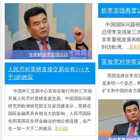
析李克强再度
中国国际问题研
总理李克强第三
非常重视发展和
到访欧洲。...
[
详
专家解读李克强出访
英放宽对华签
人民币对英镑直接交易会有1+1大
英国选择在李克强
于2的效应
是表明一个姿态，
扩大和中国的各方面
中国外汇交易中心宣布在银行间外汇市场
开展人民币对英镑直接交易。中国国际问题
研究所欧洲研究部主任崔洪建表示，英镑在
国际金融界具有相当大的影响，人民币国际
化和英国在全球金融业的地位相连接，会产
生一加一大于二的效应...
[
详细
]
析中英签300亿