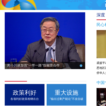
深度
民心
裘援平
周小川谈加强“一带一路”投融资合作
悉地区
侨华人大
中国
政策利好
重大设施
各项利好政策相继出台
“输出过剩产能论”不攻自破