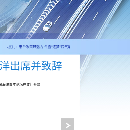
厦门：惠台政策显魅力 台胞“逐梦”底气增
(2022-07-20 21:41:49) -
两岸业者畅谈信任
汪洋出席并致辞