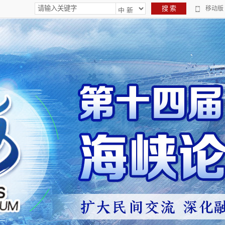
搜 索
移动版