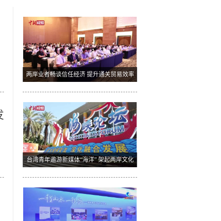
两岸业者畅谈信任经济 提升通关贸易效率
发
台湾青年遨游新媒体“海洋” 架起两岸文化
寻宝桥梁
在