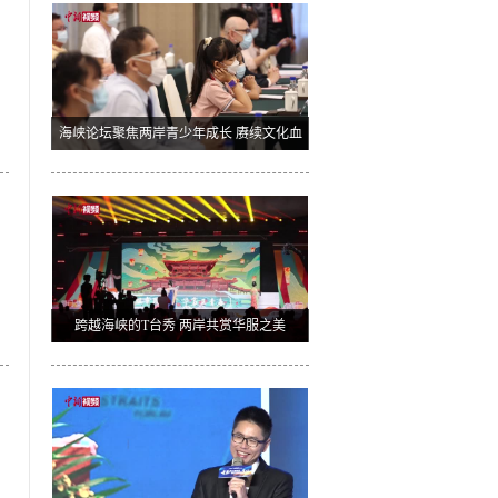
海峡论坛聚焦两岸青少年成长 赓续文化血
脉扎根下一代
跨越海峡的T台秀 两岸共赏华服之美