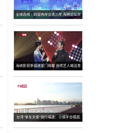
全球连线｜回望两岸交流35年 海峡论坛台
胞愿明天会更好
两
海峡影视季福建厦门揭幕 台湾艺人喊话青
年朋友多来大陆
台湾“单车天使”骑行福建：小骑手合唱孤
勇者