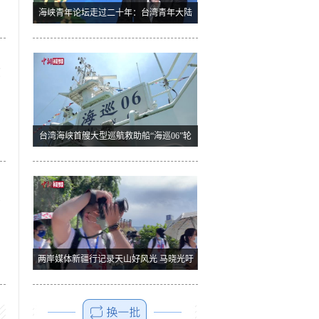
海峡青年论坛走过二十年：台湾青年大陆
寻找到广阔舞台
缘
台湾海峡首艘大型巡航救助船“海巡06”轮
在福建平潭列编
发
两岸媒体新疆行记录天山好风光 马晓光吁
台商多来新疆考察投资