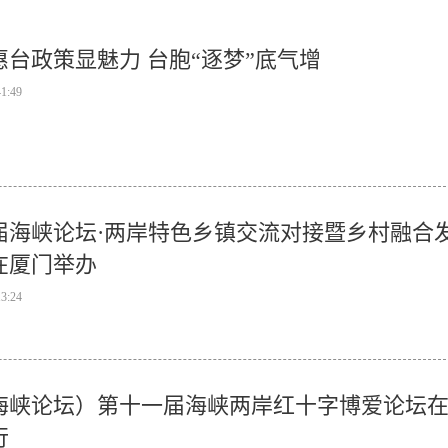
惠台政策显魅力 台胞“逐梦”底气增
41:49
届海峡论坛·两岸特色乡镇交流对接暨乡村融合
在厦门举办
13:24
海峡论坛）第十一届海峡两岸红十字博爱论坛
行