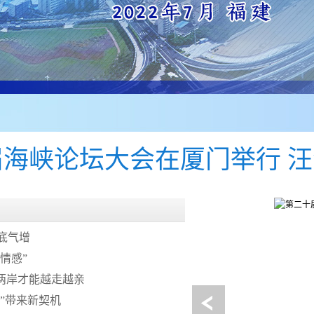
-
届海峡论坛大会在厦门举行 
底气增
情感”
两岸才能越走越亲
”带来新契机