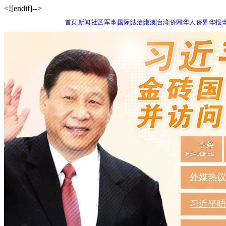
<![endif]-->
首页
|
新闻
|
社区
|
军事
|
国际
|
法治
|
港澳
|
台湾
|
侨网
|
华人
|
侨界
|
华报
|
外媒热议
习近平晤