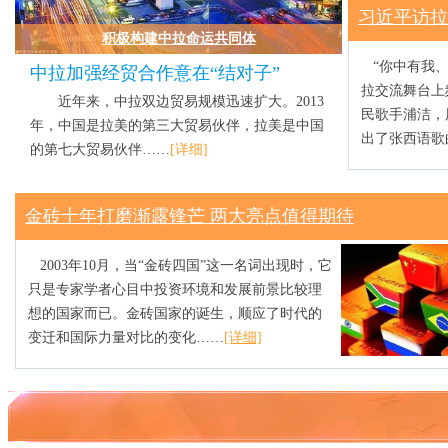
习近平访拉
积极构建中拉命运共同体
“你中有我、
中拉加强经贸合作意在“结对子”
拉交流舞台上
近年来，中拉双边贸易规模迅速扩大。2013
民歌手浦洁，
年，中国是拉美的第三大贸易伙伴，拉美是中国
出了张西语歌
的第七大贸易伙伴……
[详细]
金砖十年打磨渐露锋芒 两大亮点值得期待
2003年10月，当“金砖四国”这一名词出现时，它
只是专家学者心目中投资环境和发展前景比较理
想的国家而已。金砖国家的诞生，顺应了时代的
变迁和国际力量对比的变化……
[详细]