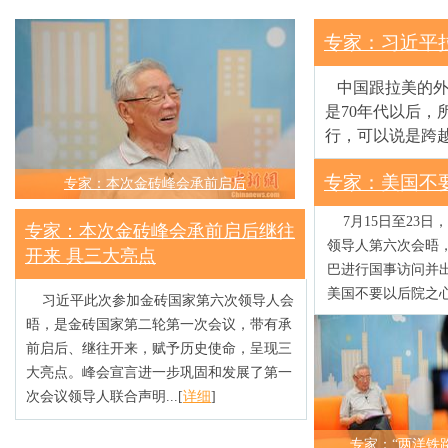
专家：习近平
中国跟拉美的外
是70年代以后
行，可以说是跨越
专家：美国不
专家：本次金砖峰会承前启后
7月15日至23日
专家：本次金砖峰会承前启后继往
领导人第六次会晤
开来 具三大亮点
巴进行国事访问并
美国不要以后院之心
习近平此次参加金砖国家第六次领导人会
晤，是金砖国家第二轮第一次会议，带有承
前启后、继往开来，赋予历史使命，呈现三
大亮点。峰会宣言进一步巩固和发展了第一
次会议领导人联合声明...
[
详细
]
专家：“两洋铁