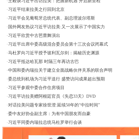
·
王毅谈习近平出访拉美：把握新机遇 开启新里程
·
习近平结束拉美之行回到北京
·
习近平会见葡萄牙总统代表、副总理波尔塔斯
·
国外网友热议习近平访拉美:又一次展示了中国实力
·
习近平欣赏中古芭蕾舞演出
·
习近平出席中委高级混合委员会第十三次会议闭幕式
·
马杜罗向习近平授予玻利瓦尔剑：揭秘历史渊源
·
习近平抵达哈瓦那 时隔三年再访古巴
·
中国和委内瑞拉关于建立全面战略伙伴关系的联合声明
·
委总统到机场为习近平送行 盛赞访问成果超出预期
·
习近平参观中委合作住房项目
·
习近平访拉美赠阿根廷官员《失恋33天》DVD
·
对话拉美问题专家徐世澄:延续50年的“中拉时间”
·
委中友好协会副主席：为有中国朋友而自豪
·
习近平同委内瑞拉总统马杜罗举行会谈