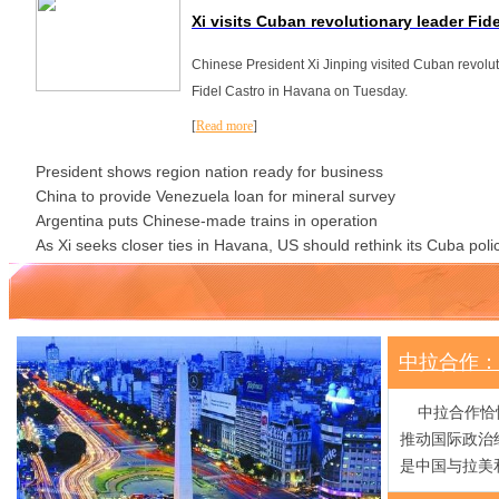
Xi visits Cuban revolutionary leader Fid
Chinese President Xi Jinping visited Cuban revolu
Fidel Castro in Havana on Tuesday.
[
Read more
]
President shows region nation ready for business
China to provide Venezuela loan for mineral survey
Argentina puts Chinese-made trains in operation
As Xi seeks closer ties in Havana, US should rethink its Cuba poli
中拉合作：
中拉合作恰恰
推动国际政治
是中国与拉美