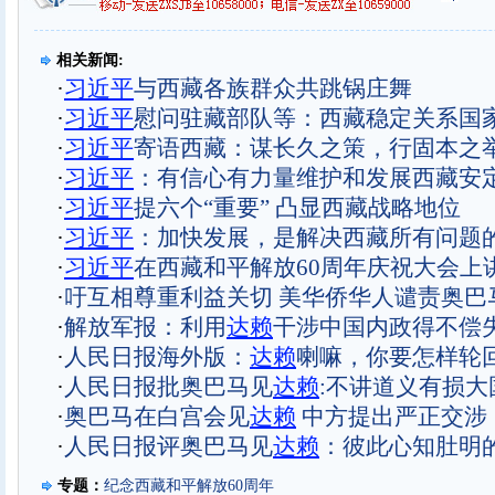
相关新闻:
·
习近平
与西藏各族群众共跳锅庄舞
·
习近平
慰问驻藏部队等：西藏稳定关系国
·
习近平
寄语西藏：谋长久之策，行固本之
·
习近平
：有信心有力量维护和发展西藏安
·
习近平
提六个“重要” 凸显西藏战略地位
·
习近平
：加快发展，是解决西藏所有问题
·
习近平
在西藏和平解放60周年庆祝大会上
·
吁互相尊重利益关切 美华侨华人谴责奥巴
·
解放军报：利用
达赖
干涉中国内政得不偿
·
人民日报海外版：
达赖
喇嘛，你要怎样轮
·
人民日报批奥巴马见
达赖
:不讲道义有损大
·
奥巴马在白宫会见
达赖
中方提出严正交涉
·
人民日报评奥巴马见
达赖
：彼此心知肚明
专题：
纪念西藏和平解放60周年