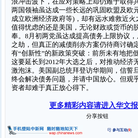
浪冲击波下，在应对策略上却仍难于取得
两国领袖虽达成一些长远的巩固欧盟及欧元
成立欧洲经济政府等)，却有远水难救近火
值得忧虑的还是美国，无论财政或货币的
奉。8月初两党虽达成提高债务上限协议，
之劫，但真正的减债削赤方案仍待商讨确
有“创新性”的新政策突破：前所未有地把
这要延长到2012年大选之后，对推动经济
激泡沫。美国副总统拜登访华期间，信誓
终会解决债务问题，并请中国放心。但观
资者却难于真正放心得下。
更多精彩内容请进入华文报
分享按钮
参与互动(
0
)