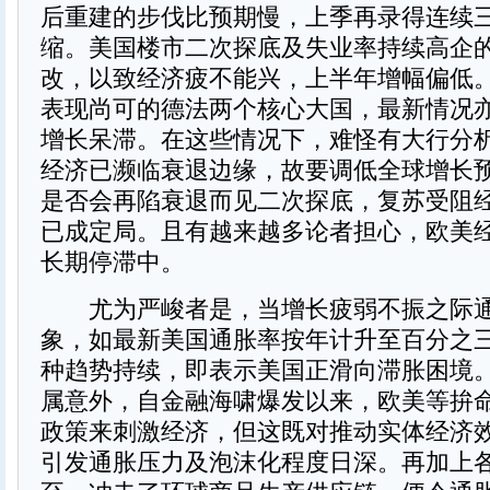
后重建的步伐比预期慢，上季再录得连续三
缩。美国楼市二次探底及失业率持续高企
改，以致经济疲不能兴，上半年增幅偏低
表现尚可的德法两个核心大国，最新情况
增长呆滞。在这些情况下，难怪有大行分
经济已濒临衰退边缘，故要调低全球增长
是否会再陷衰退而见二次探底，复苏受阻
已成定局。且有越来越多论者担心，欧美
长期停滞中。
尤为严峻者是，当增长疲弱不振之际通
象，如最新美国通胀率按年计升至百分之
种趋势持续，即表示美国正滑向滞胀困境
属意外，自金融海啸爆发以来，欧美等拚
政策来刺激经济，但这既对推动实体经济
引发通胀压力及泡沫化程度日深。再加上