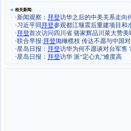
相关新闻:
·
新闻观察：
拜登
访华之后的中美关系走向
·
习近平同
拜登
参观都江堰震后重建项目和
·
拜登
首次访问四川省 骆家辉品川菜大赞美味
·
联合早报:
拜登
抛橄榄枝 传达不愿与中国
·
星岛日报：
拜登
访华为何不愿谈对台军售
·
星岛日报：
拜登
访华 派“定心丸”难度高