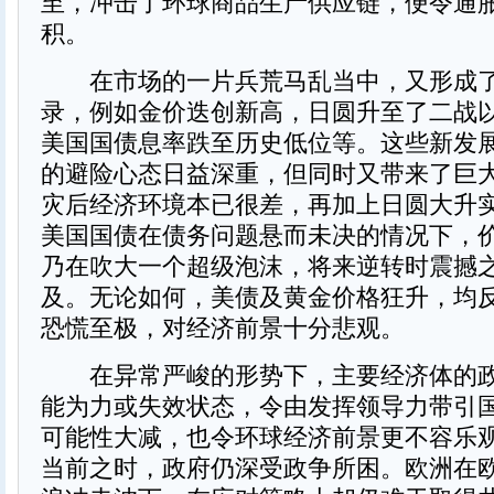
至，冲击了环球商品生产供应链，便令通
积。
在市场的一片兵荒马乱当中，又形成了
录，例如金价迭创新高，日圆升至了二战
美国国债息率跌至历史低位等。这些新发
的避险心态日益深重，但同时又带来了巨
灾后经济环境本已很差，再加上日圆大升
美国国债在债务问题悬而未决的情况下，
乃在吹大一个超级泡沫，将来逆转时震撼
及。无论如何，美债及黄金价格狂升，均
恐慌至极，对经济前景十分悲观。
在异常严峻的形势下，主要经济体的政
能为力或失效状态，令由发挥领导力带引
可能性大减，也令环球经济前景更不容乐
当前之时，政府仍深受政争所困。欧洲在