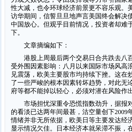
性大减，也令环球经济前景更不容乐观。
访华期间，信誓旦旦地声言美国终会解决
中国放心。但观乎目前情况，投资者却难
下。
文章摘编如下：
港股上周最后两个交易日合共跌去八百
受外围因素影响：八月以来国际市场风高
见震荡，欧美主要股市均持续下挫。这在
了一些严峻的根本因素转坏趋势，对此无
府等都不能掉以轻心，必须对潜在风险作
市场担忧深重令恐慌指数劲升，据报对
的看淡已达两年间最甚，沽空量创下2009
情绪并非无所依据，欧美日等主要发达经
显示情况欠佳。日本经济本就呆滞不振，