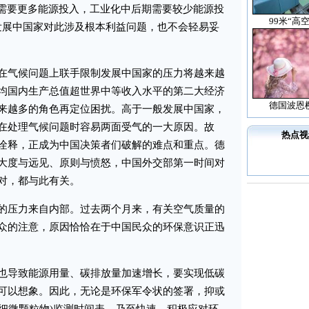
期需要更多能源投入，工业化中后期需要较少能源投
99米“高
发展中国家对此涉及根本利益问题，也不会轻易妥
气候问题上联手限制发展中国家的压力将越来越
均国内生产总值超世界中等收入水平的第二大经济
德国波恩
来越多的角色再定位困扰。高于一般发展中国家，
在处理气候问题时容易两面受气的一大原因。故
热点视
诠释，正成为中国决策者们破解的难点和重点。德
大度与远见、原则与愤怒，中国外交部第一时间对
对，都与此有关。
压力来自内部。过去两个月来，有关空气质量的
众的注意，原因恰恰在于中国民众的环保意识正迅
导致能源用量、碳排放量加速增长，要实现低碳
可以想象。因此，无论是环保军令状的签署，抑或