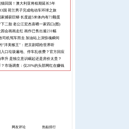
熊猫回国！澳大利亚将租期延长5年
33国 荷兰男子完成电动车环球之旅
家捕获巨蟒 长度超5米体内有73颗蛋
下二胎 老公江宏杰喜晒一家四口(图)
因会画画走红 画作已售出逾231幅
收司机驾车而去 加油站上演惊魂瞬间
的“洋美猴王”：把京剧唱给世界听
园入口垃圾遍地、停车乱收费？官方回应
率升 是独立意识崛起还是房价太贵？
？市场调查：仅20%的头部网红在赚钱
网友评论
热贴排行