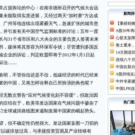
占据舆论的中心：在南非德班召开的气候大会远
新闻排
量未能取得实质进展，又经过两天“加时赛”方达成
、广州等地连续出现雾霾天气，急速扩张的城市患
【重磅前瞻
A股30年
，并引发有关中国空气监测标准的讨论；五年一度
心脏支架降价
长与31个省市区和八大央企的主要负责人签署未来
卷土重来，
书，媒体将其形容为环保军令状；尽管遭到多国反
14天期逆回
企业的诉讼，判定欧盟即将于2012年1月1日起
连续八个月“
际法……
中国在新
A股持续走高
明，不管你信还是不信，低碳经济的时代已经来
中外专家建
者的中国，又将怎样诠释自己所扮演的角色呢？
中国LPR连
无数次警告“应对气候变化刻不容缓”，但政治因
热门图
的症结在于，欧美等发达国家在气候问题中掺杂了
订全球减排路线图来遏制发展中国家的崛起势头。
，但不确定性仍然很大。发达国家妄图一刀切的
所以碳排放过高，与承接投资贸易及产业转移有