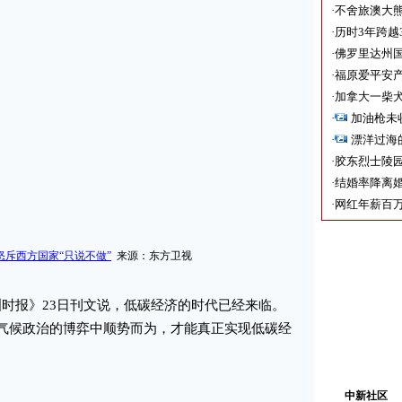
·
不舍旅澳大
·
历时3年跨越
·
佛罗里达州国
·
福原爱平安产
·
加拿大一柴犬
·
加油枪未
·
漂洋过海
·
胶东烈士陵
·
结婚率降离婚
·
网红年薪百万
斥西方国家“只说不做”
来源：东方卫视
洲时报》23日刊文说，低碳经济的时代已经来临。
在气候政治的博弈中顺势而为，才能真正实现低碳经
中新社区