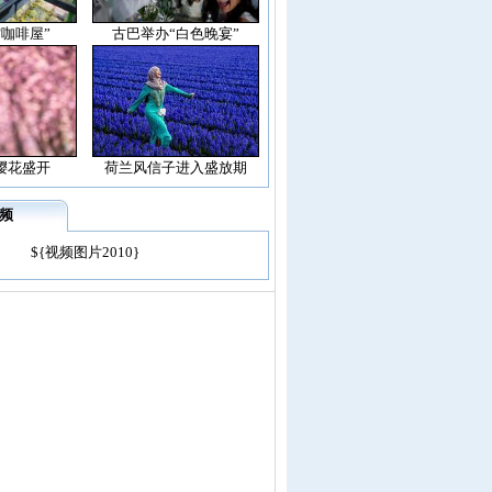
空咖啡屋”
古巴举办“白色晚宴”
樱花盛开
荷兰风信子进入盛放期
频
${视频图片2010}