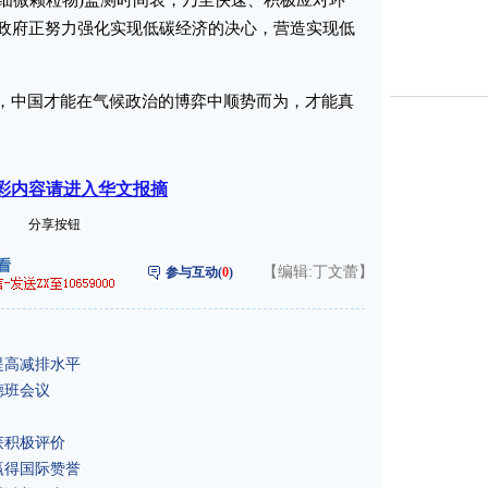
5(细微颗粒物)监测时间表，乃至快速、积极应对环
政府正努力强化实现低碳经济的决心，营造实现低
，中国才能在气候政治的博弈中顺势而为，才能真
彩内容请进入华文报摘
分享按钮
【编辑:丁文蕾】
参与互动(
0
)
提高减排水平
德班会议
获积极评价
赢得国际赞誉