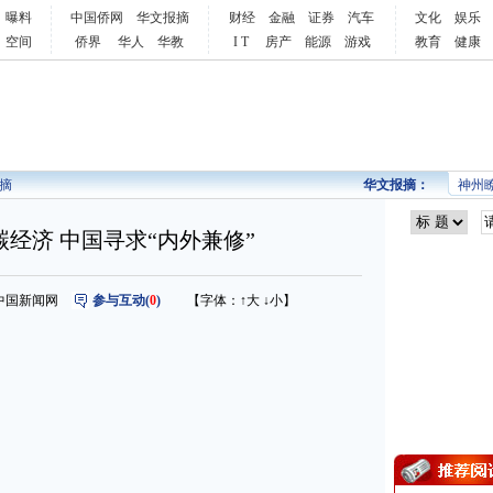
曝料
中国侨网
华文报摘
财经
金融
证券
汽车
文化
娱乐
空间
侨界
华人
华教
I T
房产
能源
游戏
教育
健康
摘
华文报摘：
神州
经济 中国寻求“内外兼修”
来源：中国新闻网
参与互动(
0
)
【字体：
↑大
↓小
】