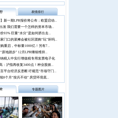
行
表情排行
】新一期LPR报价将公布；欧盟启动...
再出发 我们需要一个怎样的资本市场...
93% 巨量“水分”是如何挤出去...
家门口的菜摊会被社区团购“玩”坏吗...
购重启，中标量1000亿！另有7...
原地踏步” 12月LPR继续维持...
办纳税人中实行增值税专用发票电子化
：沪指再收复3400点！种业股掀...
言平台经济反垄断 吁规范“市场守门...
续8个月“按兵不动” 房贷环境底...
片
专题图片