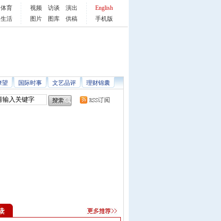
体育
视频
访谈
演出
English
生活
图片
图库
供稿
手机版
瞭望
国际时事
文艺品评
理财锦囊