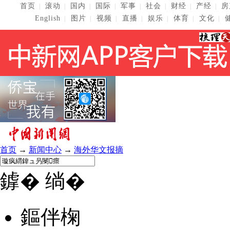
首页
滚动
国内
国际
军事
社会
财经
产经
房
|
|
|
|
|
|
|
|
English
图片
视频
直播
娱乐
体育
文化
|
|
|
|
|
|
|
首页
→
新闻中心
→
海外华文报摘
鎼� 绱�
鏂伴椈