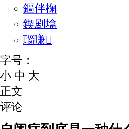
鏂伴椈
鍥剧墖
瑙嗛
字号：
小
中
大
正文
评论