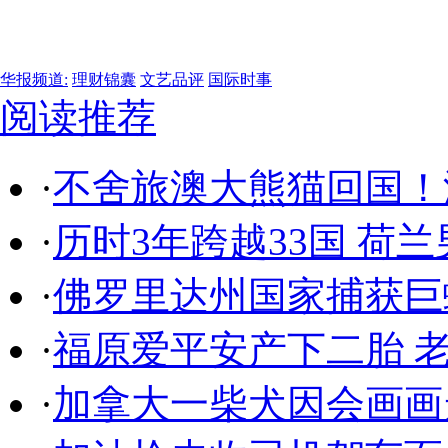
华报频道:
理财锦囊
文艺品评
国际时事
阅读推荐
·
不舍旅澳大熊猫回国！
·
历时3年跨越33国 荷
·
佛罗里达州国家捕获巨蟒
·
福原爱平安产下二胎 老
·
加拿大一柴犬因会画画走