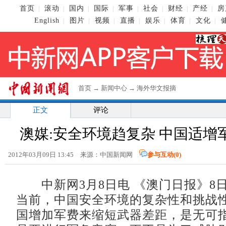
首页
滚动
国内
国际
军事
社会
财经
产经
房
|
|
|
|
|
|
|
|
English
图片
视频
直播
娱乐
体育
文化
|
|
|
|
|
|
|
首页
→
新闻中心
→
海外华文报摘
正文
评论
澳媒:安全环境趋复杂 中国适增
2012年03月09日 13:45 来源：中国新闻网
参与互动(
0
)
中新网3月8日电 《澳门日报》8
当前，中国安全环境的复杂性和挑战
国增加军费来缩短武器差距，是无可