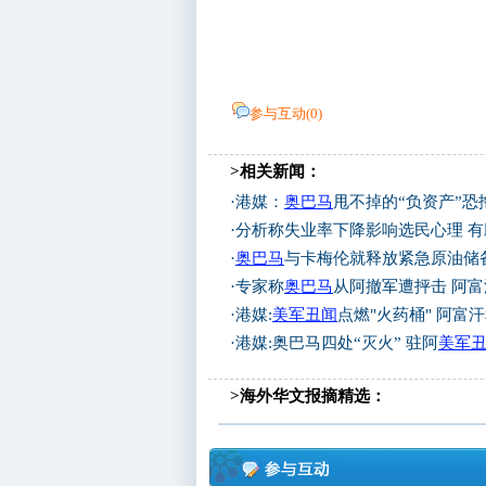
参与互动(
0
)
>相关新闻：
·
港媒：
奥巴马
甩不掉的“负资产”恐
·
分析称失业率下降影响选民心理 有
·
奥巴马
与卡梅伦就释放紧急原油储
·
专家称
奥巴马
从阿撤军遭抨击 阿
·
港媒:
美军丑闻
点燃"火药桶" 阿富
·
港媒:奥巴马四处“灭火” 驻阿
美军
>海外华文报摘精选：