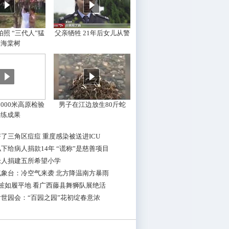
照 “三代人”猛
父亲牺牲 21年后女儿从警
摇海棠树
000米高原检验
男子在江边放生80斤蛇
训练成果
了三角区痘痘 重度感染被送进ICU
下给病人捐款14年 “谎称”是慈善项目
老人捐建五所希望小学
气象台：冷空气来袭 北方降温南方暴雨
桩如履平地 看广西藤县舞狮队展绝活
世园会：“百园之园”花初绽春意浓