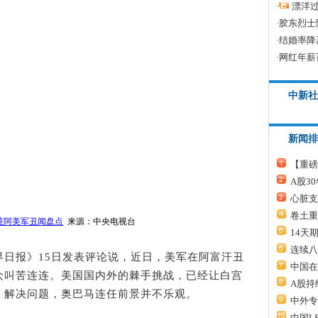
·
漂洋过
·
胶东烈士
·
结婚率降
·
网红年薪
中新社
新闻排
【重磅
A股3
心脏支
卷土重
驻阿美军丑闻盘点
来源：中央电视台
14天
连续八
界日报》15日发表评论说，近日，美军在阿富汗丑
中国在
众叫苦连连。美国国内外的棘手挑战，已经让白宫
A股持
，解决问题，奥巴马连任前景并不乐观。
中外专
中国L