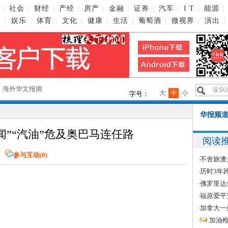
社会
财经
产经
房产
金融
证券
汽车
I T
能源
|
|
|
|
|
|
|
|
|
|
播
娱乐
体育
文化
健康
生活
葡萄酒
微视界
演出
|
|
|
|
|
|
|
|
|
→
海外华文报摘
大
中
小
字号：
华报频道
闻”“汽油”危及奥巴马连任路
阅读
网
参与互动(
0
)
·
不舍旅澳
·
历时3年
·
佛罗里达
·
福原爱平
·
加拿大一
·
加油