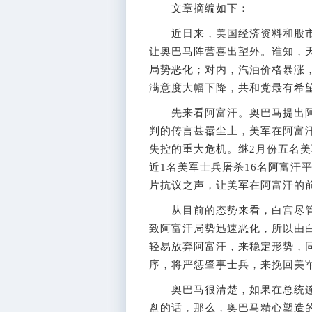
文章摘编如下：
近日来，美国经济资料和股市
让奥巴马阵营喜出望外。谁知，
局势恶化；对内，汽油价格暴涨
满意度大幅下降，共和党最有希
先来看阿富汗。奥巴马提出阿
判的传言甚嚣尘上，美军在阿富汗
失控的重大危机。继2月份五名
近1名美军士兵屠杀16名阿富汗
片抗议之声，让美军在阿富汗的
从目前的态势来看，白宫尽管
致阿富汗局势迅速恶化，所以由
轻易放弃阿富汗，来稳定形势，
序，将严惩肇事士兵，来挽回美
奥巴马很清楚，如果在总统连
盘的话，那么，奥巴马精心塑造的