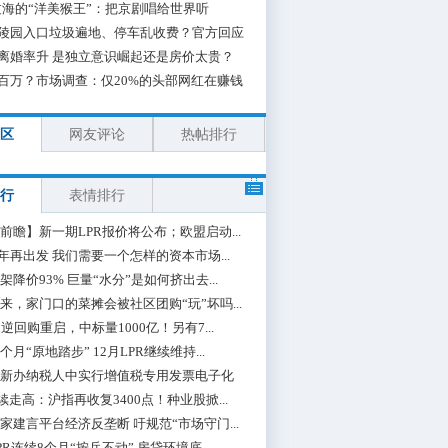
海的“洋美猴王”：把京剧唱给世界听
陵园入口垃圾遍地、停车乱收费？官方回应
离婚率升 是独立意识崛起还是房价太贵？
百万？市场调查：仅20%的头部网红在赚钱
区
网友评论
热帖排行
行
表情排行
前瞻】新一期LPR报价将公布；欧盟启动...
0年再出发 我们需要一个怎样的资本市场...
架降价93% 巨量“水分”是如何挤出去...
来，家门口的菜摊会被社区团购“玩”坏吗...
期逆回购重启，中标量1000亿！另有7...
个月“原地踏步” 12月LPR继续维持...
新办纳税人中实行增值税专用发票电子化
续走高：沪指再收复3400点！种业股掀...
家建言平台经济反垄断 吁规范“市场守门...
PR连续8个月“按兵不动” 房贷环境底...