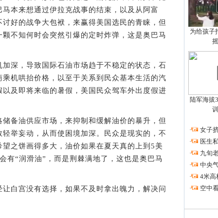
巴马本来想通过伊拉克战事的结束，以及从阿富
不讨好的战争大包袱，来赢得美国选民的青睐，但
为给孩子拍
一颗不知何时会突然引爆的定时炸弹，这是奥巴马
加深，导致国际石油市场趋于不稳定的状态，石
商乘机哄抬价格，以至于关系到民众基本生活的汽
假以及即将来临的暑假，美国民众驾车外出度假进
陆军海拔3
储备油供应市场，来抑制和缓解油价的暴升，但
·
女子挤
敢轻举妄动，从而使困境加深。民众是现实的，不
·
医生私
希望之饼画得多大，油价如果在夏天真的上到5美
·
九旬
会有“润滑油”，而是荆棘满地了，这也是奥巴马
·
中央
·
4米高
·
空中看
让白宫没有选择，如果不及时拿出魄力，解决问