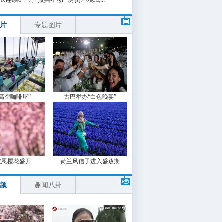
片
专题图片
“高空咖啡屋”
古巴举办“白色晚宴”
波恩樱花盛开
荷兰风信子进入盛放期
频
趣闻八卦