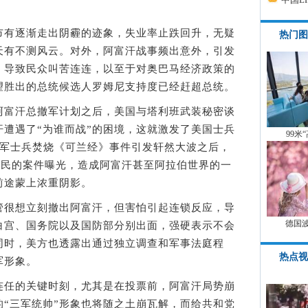
有逐渐走出阴霾的迹象，失业率止跌回升，无疑
热门图
天有不测风云。对外，阿富汗战事频出意外，引发
，导致民众叫苦连连，以至于对奥巴马经济政策的
望胜出的总统候选人罗姆尼支持度已经赶超总统。
富汗总撤军计划之后，美国与塔利班武装秘密谈
遭遇了“为谁而战”的困境，这就激发了美国士兵
99米
美军士兵焚烧《可兰经》事件引发轩然大波之后，
平民的案件曝光，造成阿富汗甚至阿拉伯世界的一
前途蒙上浓重阴影。
很想立刻撤出阿富汗，但害怕引起连锁反应，导
德国
白宫、国务院以及国防部分别出面，强硬表示不会
同时，美方也透露出通过独立调查和军事法庭程
热点视
军形象。
任的关键时刻，尤其是在投票前，阿富汗局势崩
“三军统帅”形象也将随之土崩瓦解，而给共和党