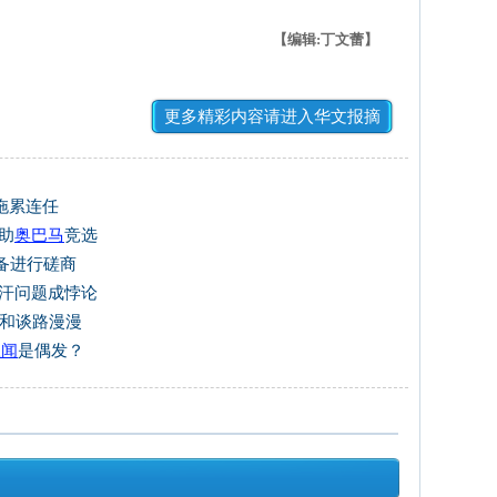
【编辑:丁文蕾】
更多精彩内容请进入华文报摘
拖累连任
助
奥巴马
竞选
备进行磋商
富汗问题成悖论
汗和谈路漫漫
丑闻
是偶发？