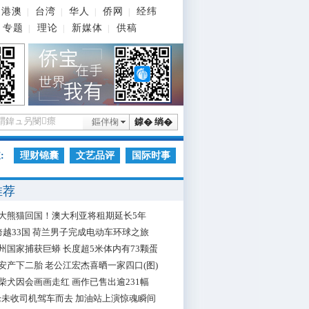
港澳
台湾
华人
侨网
经纬
|
|
|
|
专题
理论
新媒体
供稿
|
|
|
鏂伴椈
鎼� 绱�
:
理财锦囊
文艺品评
国际时事
推荐
大熊猫回国！澳大利亚将租期延长5年
跨越33国 荷兰男子完成电动车环球之旅
州国家捕获巨蟒 长度超5米体内有73颗蛋
安产下二胎 老公江宏杰喜晒一家四口(图)
柴犬因会画画走红 画作已售出逾231幅
枪未收司机驾车而去 加油站上演惊魂瞬间