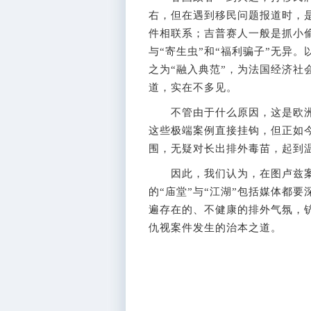
右，但在遇到移民问题报道时，
件相联系；吉普赛人一般是抓小
与“寄生虫”和“福利骗子”无异
之为“融入典范”，为法国经济社
道，实在不多见。
不管由于什么原因，这是欧洲当
这些极端案例直接挂钩，但正如
围，无疑对长出排外毒苗，起到
因此，我们认为，在图卢兹案
的“庙堂”与“江湖”包括媒体都
遍存在的、不健康的排外气氛，
仇视案件发生的治本之道。