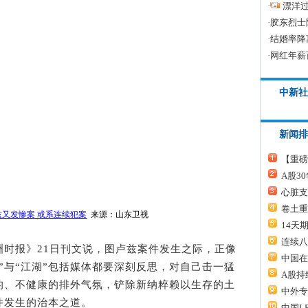
·
漂洋过
·
胶东烈士
·
结婚率降
·
网红年薪
中新社
新闻排
【重磅
A股3
心脏支
卷土重
又发惨案 或系连续犯案
来源：山东卫视
14天
连续八
洲时报》21日刊文说，图卢兹案件发生之际，正像
中国在
”与“江湖”包括媒体都要深刻反思，对自己击一猛
A股持
的、不健康的排外气氛，铲除新纳粹赖以生存的土
中外专
件发生的治本之道。
中国L