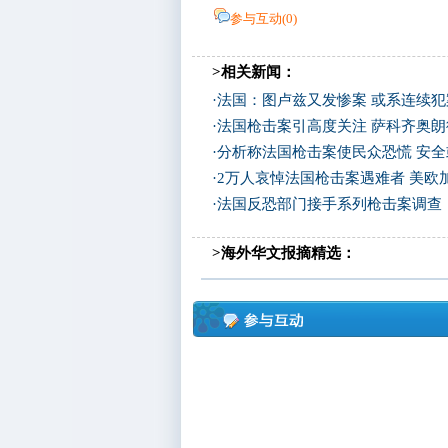
参与互动(
0
)
>相关新闻：
·
法国：图卢兹又发惨案 或系连续犯
·
法国枪击案引高度关注 萨科齐奥
·
分析称法国枪击案使民众恐慌 安
·
2万人哀悼法国枪击案遇难者 美欧
·
法国反恐部门接手系列枪击案调查
>海外华文报摘精选：