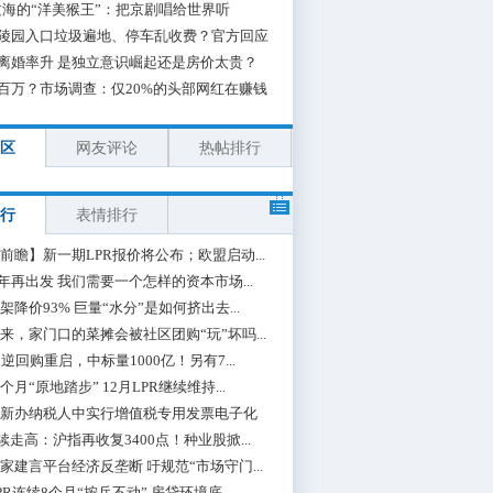
海的“洋美猴王”：把京剧唱给世界听
陵园入口垃圾遍地、停车乱收费？官方回应
离婚率升 是独立意识崛起还是房价太贵？
百万？市场调查：仅20%的头部网红在赚钱
区
网友评论
热帖排行
行
表情排行
前瞻】新一期LPR报价将公布；欧盟启动...
0年再出发 我们需要一个怎样的资本市场...
架降价93% 巨量“水分”是如何挤出去...
来，家门口的菜摊会被社区团购“玩”坏吗...
期逆回购重启，中标量1000亿！另有7...
个月“原地踏步” 12月LPR继续维持...
新办纳税人中实行增值税专用发票电子化
续走高：沪指再收复3400点！种业股掀...
家建言平台经济反垄断 吁规范“市场守门...
PR连续8个月“按兵不动” 房贷环境底...