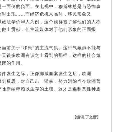
是一面倒的负面。在电视中，穆斯林总是与恐怖事
偷时出现……而经济危机来临时，移民形象又
。以旅法华侨华人为例，这个族群被了解他们的人称
会做出贡献，但主流媒体对于他们形象的正面报
前关于“移民”的主流气氛。这种气氛虽不能与
今天很多欧洲有识之士看到的那样，这样的社会氛
温床的作用。
件发生之际，正像挪威血案发生之后，欧洲
要深刻反思，对自己击一猛掌，努力消除当今欧洲普
铲除新纳粹赖以生存的土壤。这才是遏制恶性种族
【编辑:丁文蕾】