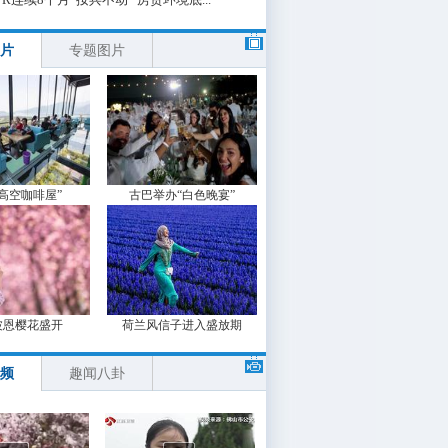
片
专题图片
“高空咖啡屋”
古巴举办“白色晚宴”
波恩樱花盛开
荷兰风信子进入盛放期
频
趣闻八卦