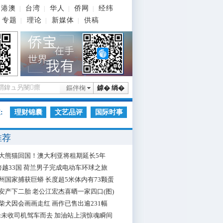
港澳
台湾
华人
侨网
经纬
|
|
|
|
专题
理论
新媒体
供稿
|
|
|
鏂伴椈
鎼� 绱�
:
理财锦囊
文艺品评
国际时事
推荐
大熊猫回国！澳大利亚将租期延长5年
跨越33国 荷兰男子完成电动车环球之旅
州国家捕获巨蟒 长度超5米体内有73颗蛋
安产下二胎 老公江宏杰喜晒一家四口(图)
柴犬因会画画走红 画作已售出逾231幅
枪未收司机驾车而去 加油站上演惊魂瞬间