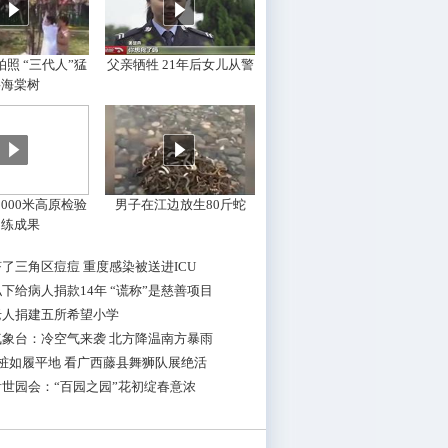
照 “三代人”猛
父亲牺牲 21年后女儿从警
摇海棠树
000米高原检验
男子在江边放生80斤蛇
训练成果
了三角区痘痘 重度感染被送进ICU
下给病人捐款14年 “谎称”是慈善项目
老人捐建五所希望小学
气象台：冷空气来袭 北方降温南方暴雨
桩如履平地 看广西藤县舞狮队展绝活
世园会：“百园之园”花初绽春意浓