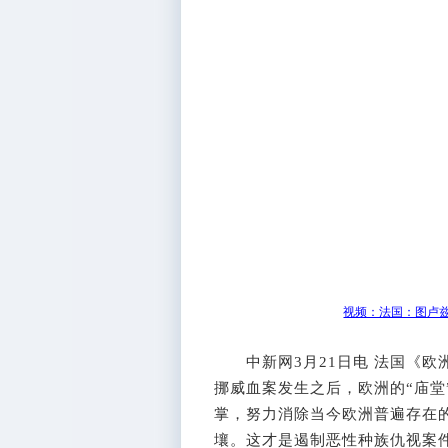
视频：法国：图卢兹
中新网3月21日电 法国《欧
挪威血案发生之后，欧洲的“庙堂
掌，努力消除当今欧洲普遍存在
壤。这才是遏制恶性种族仇视案