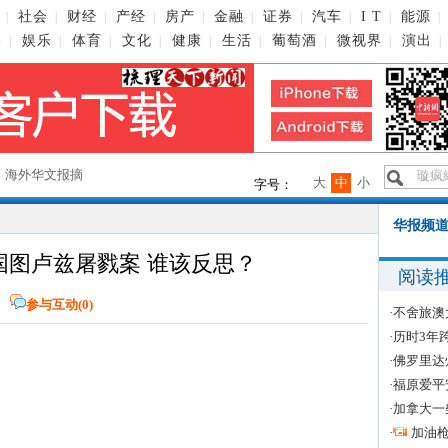
社会
财经
产经
房产
金融
证券
汽车
I T
能源
|
|
|
|
|
|
|
|
|
|
播
娱乐
体育
文化
健康
生活
葡萄酒
微视界
演出
|
|
|
|
|
|
|
|
|
→
海外华文报摘
大
中
小
字号：
华报频道
国图卢兹屠戮案 谁该反思？
阅读
网
参与互动(
0
)
·
不舍旅澳
·
历时3年
·
佛罗里达
·
福原爱平
·
加拿大一
·
加油