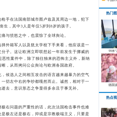
热门图
枪手在法国南部城市图卢兹及其周边一地，犯下
丧生，其中3人是年仅5岁到8岁的孩子。
痛与愤怒之中，也震惊了全球舆论。
择外籍军人以及犹太学校下手来看，他应该是一
99米
义分子。这让欧洲立即联想起一年前发生于挪威的
两起恶性案件中，除了独往独来的恐怖主义外，新纳
清晰，从而拷问公众舆论与欧洲各国政府。
，候选人之间相互攻击的语言越来越暴力的空气
，一切左中右的争吵都嘎然而止。诚然，相对于一
德国
地逝去，意识形态之争显得多余且于事无补。
热点视
。
极右问题的严重性的话，此次法国枪击事件也难
论是极左还是极右，抑或是宗教极端主义，只要是