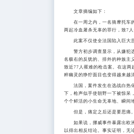
文章摘编如下：
在一周之内，一名骑摩托车的
两起冷血屠杀无辜的罪行，致7人
此案不仅使全法国陷入巨大悲
警方初步调查显示，从嫌犯选
名极右的反犹的、排外的种族主
致近77人罹难的枪击案。在这
粹幽灵的狰狞面目也变得越来越
法国，案件发生在选战白热化
下，枪声似乎使朝野一下被惊呆
个个鲜活的小生命无辜地、瞬间
但是，痛定之后还是要思痛
如果说，挪威事件暴露出欧洲
以得出相反结论。事实证明，无