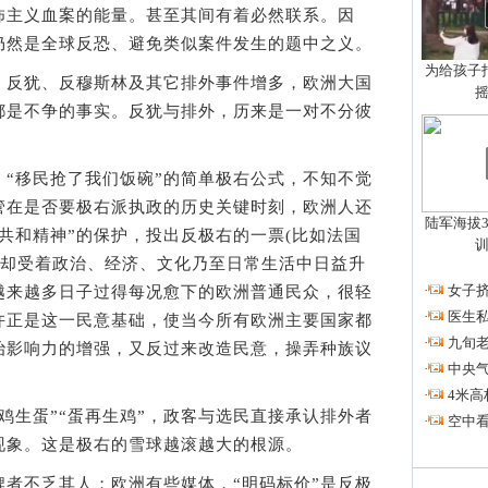
怖主义血案的能量。甚至其间有着必然联系。因
仍然是全球反恐、避免类似案件发生的题中之义。
为给孩子拍
反犹、反穆斯林及其它排外事件增多，欧洲大国
都是不争的事实。反犹与排外，历来是一对不分彼
移民抢了我们饭碗”的简单极右公式，不知不觉
管在是否要极右派执政的历史关键时刻，欧洲人还
陆军海拔3
共和精神”的保护，投出反极右的一票(比如法国
，但却受着政治、经济、文化乃至日常生活中日益升
·
女子挤
越来越多日子过得每况愈下的欧洲普通民众，很轻
·
医生私
许正是这一民意基础，使当今所有欧洲主要国家都
·
九旬
治影响力的增强，又反过来改造民意，操弄种族议
·
中央
·
4米高
生蛋”“蛋再生鸡”，政客与选民直接承认排外者
·
空中看
现象。这是极右的雪球越滚越大的根源。
不乏其人；欧洲有些媒体，“明码标价”是反极