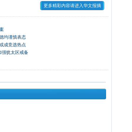
更多精彩内容请进入华文报摘
案
朗德均谨慎表态
全或成竞选热点
加强犹太区戒备