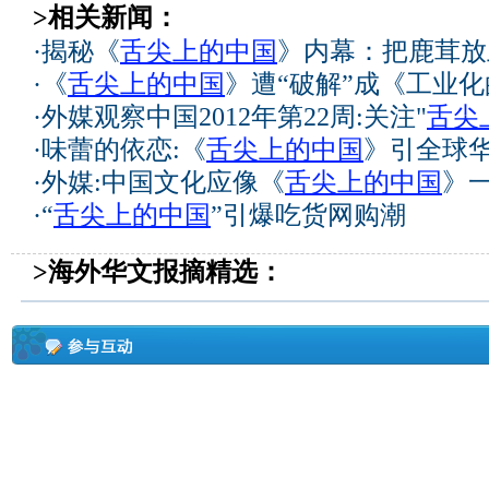
>相关新闻：
·
揭秘《
舌尖上的中国
》内幕：把鹿茸放
·
《
舌尖上的中国
》遭“破解”成《工业
·
外媒观察中国2012年第22周:关注"
舌尖
·
味蕾的依恋:《
舌尖上的中国
》引全球
·
外媒:中国文化应像《
舌尖上的中国
》
·
“
舌尖上的中国
”引爆吃货网购潮
>海外华文报摘精选：