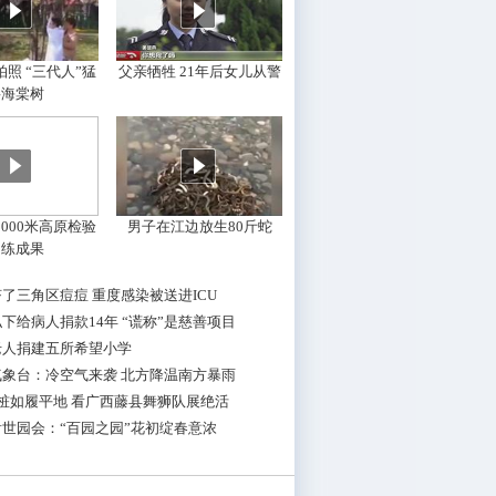
照 “三代人”猛
父亲牺牲 21年后女儿从警
摇海棠树
000米高原检验
男子在江边放生80斤蛇
训练成果
了三角区痘痘 重度感染被送进ICU
下给病人捐款14年 “谎称”是慈善项目
老人捐建五所希望小学
气象台：冷空气来袭 北方降温南方暴雨
桩如履平地 看广西藤县舞狮队展绝活
世园会：“百园之园”花初绽春意浓