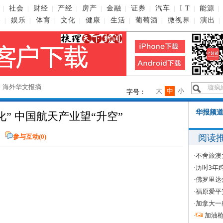
社会
财经
产经
房产
金融
证券
汽车
I T
能源
|
|
|
|
|
|
|
|
|
|
播
娱乐
体育
文化
健康
生活
葡萄酒
微视界
演出
|
|
|
|
|
|
|
|
|
→
海外华文报摘
大
中
小
字号：
华报频道
化” 中国航天产业望“升空”
阅读
参与互动(
0
)
·
不舍旅澳
·
历时3年
·
佛罗里达
·
福原爱平
·
加拿大一
·
加油