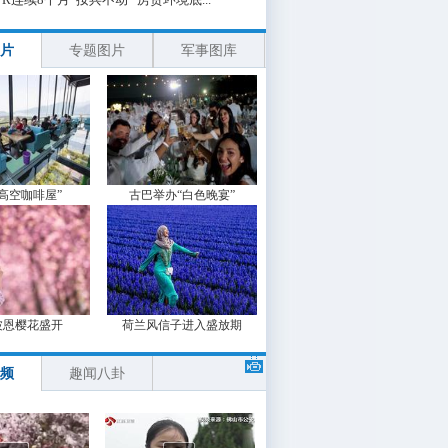
片
专题图片
军事图库
“高空咖啡屋”
古巴举办“白色晚宴”
波恩樱花盛开
荷兰风信子进入盛放期
频
趣闻八卦