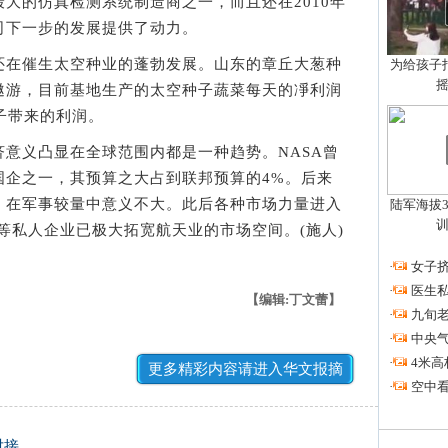
大的仿真检测系统制造商之一，而且还在2010年
公司下一步的发展提供了动力。
在催生太空种业的蓬勃发展。山东的章丘大葱种
为给孩子拍
遨游，目前基地生产的太空种子蔬菜每天的凈利润
子带来的利润。
义凸显在全球范围内都是一种趋势。NASA曾
国企之一，其预算之大占到联邦预算的4%。后来
，在军事较量中意义不大。此后各种市场力量进入
陆军海拔3
X等私人企业已极大拓宽航天业的市场空间。(施人)
·
女子挤
·
医生私
【编辑:丁文蕾】
·
九旬
·
中央
·
4米高
更多精彩内容请进入华文报摘
·
空中看
对接