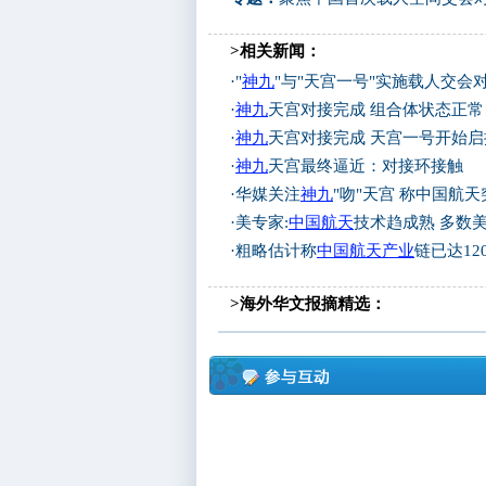
>相关新闻：
·
"
神九
"与"天宫一号"实施载人交会
·
神九
天宫对接完成 组合体状态正常
·
神九
天宫对接完成 天宫一号开始启
·
神九
天宫最终逼近：对接环接触
·
华媒关注
神九
"吻"天宫 称中国航
·
美专家:
中国航天
技术趋成熟 多数
·
粗略估计称
中国航天产业
链已达12
>海外华文报摘精选：