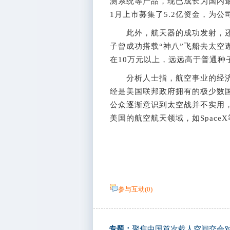
测系统等产品，现已成长为国内最
1月上市募集了5.2亿资金，为
此外，航天器的成功发射，还
子曾成功搭载“神八”飞船去太空
在10万元以上，远远高于普通种
分析人士指，航空事业的经济意
经是美国联邦政府拥有的极少数
公众逐渐意识到太空战并不实用
美国的航空航天领域，如Space
参与互动(
0
)
专题：
聚焦中国首次载人空间交会