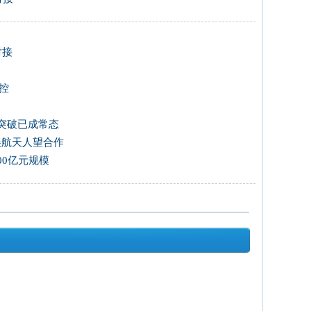
对接
控
天突破已成常态
美航天人望合作
00亿元规模