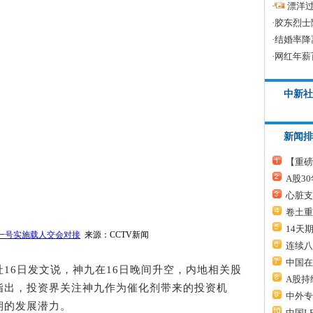
·
漂洋过
·
胶东烈士
·
结婚率降
·
网红年薪
中新社
新闻排
【重磅
A股3
心脏支
卷土重
14天
一号实施载人交会对接
来源：CCTV新闻
连续八
中国在
通社16日发文说，神九在16日晚间升空，内地相关股
A股持
指出，投资界关注神九作为催化剂带来的投资机
中外专
期的发展潜力。
中国L