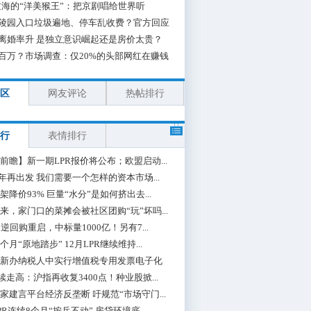
海的“洋美猴王”：把京剧唱给世界听
陵园入口垃圾遍地、停车乱收费？官方回应
离婚率升 是独立意识崛起还是房价太贵？
百万？市场调查：仅20%的头部网红在赚钱
区
网友评论
热帖排行
行
表情排行
前瞻】新一期LPR报价将公布；欧盟启动...
0年再出发 我们需要一个怎样的资本市场...
架降价93% 巨量“水分”是如何挤出去...
来，家门口的菜摊会被社区团购“玩”坏吗...
期逆回购重启，中标量1000亿！另有7...
个月“原地踏步” 12月LPR继续维持...
新办纳税人中实行增值税专用发票电子化
续走高：沪指再收复3400点！种业股掀...
家建言平台经济反垄断 吁规范“市场守门...
PR连续8个月“按兵不动” 房贷环境底...