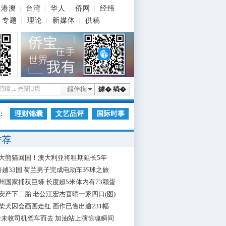
港澳
台湾
华人
侨网
经纬
|
|
|
|
专题
理论
新媒体
供稿
|
|
|
鏂伴椈
鎼� 绱�
:
理财锦囊
文艺品评
国际时事
推荐
大熊猫回国！澳大利亚将租期延长5年
跨越33国 荷兰男子完成电动车环球之旅
州国家捕获巨蟒 长度超5米体内有73颗蛋
安产下二胎 老公江宏杰喜晒一家四口(图)
柴犬因会画画走红 画作已售出逾231幅
枪未收司机驾车而去 加油站上演惊魂瞬间