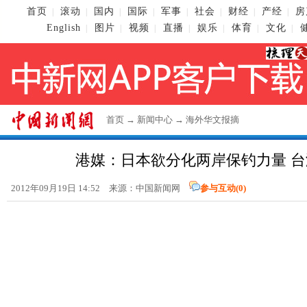
首页
滚动
国内
国际
军事
社会
财经
产经
房
|
|
|
|
|
|
|
|
English
图片
视频
直播
娱乐
体育
文化
|
|
|
|
|
|
|
首页
→
新闻中心
→
海外华文报摘
港媒：日本欲分化两岸保钓力量 
2012年09月19日 14:52 来源：
中国新闻网
参与互动(
0
)