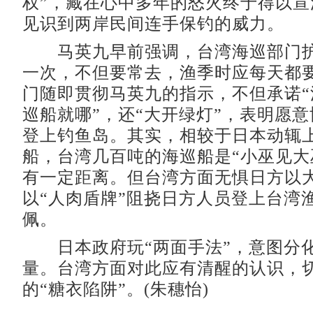
权”，藏在心中多年的怒火终于得以宣
见识到两岸民间连手保钓的威力
马英九早前强调，台湾海巡部门护
一次，不但要常去，渔季时应每天都
门随即贯彻马英九的指示，不但承诺“
巡船就哪”，还“大开绿灯”，表明愿
登上钓鱼岛。其实，相较于日本动辄
船，台湾几百吨的海巡船是“小巫见大
有一定距离。但台湾方面无惧日方以
以“人肉盾牌”阻挠日方人员登上台湾
佩。
日本政府玩“两面手法”，意图分
量。台湾方面对此应有清醒的认识，
的“糖衣陷阱”。(朱穗怡)