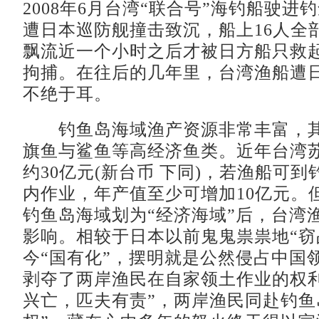
2008年6月台湾“联合号”海钓船驶进
遭日本巡防舰撞击致沉，船上16人全
飘流近一个小时之后才被日方船只救
拘捕。在往后的几年里，台湾渔船遭
不绝于耳。
钓鱼岛海域渔产资源非常丰富，其
旗鱼与鲨鱼等高经济鱼类。近年台湾
约30亿元(新台币 下同)，若渔船可到
内作业，年产值至少可增加10亿元。
钓鱼岛海域划为“经济海域”后，台湾
影响。相较于日本以前鬼鬼祟祟地“窃
今“国有化”，摆明就是公然侵占中国
剥夺了两岸渔民在自家领土作业的权利
兴亡，匹夫有责”，两岸渔民同赴钓鱼