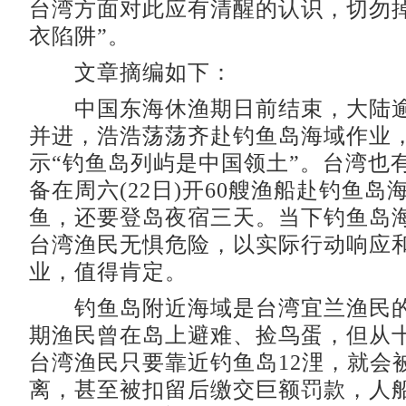
台湾方面对此应有清醒的认识，切勿掉
衣陷阱”。
文章摘编如下：
中国东海休渔期日前结束，大陆逾
并进，浩浩荡荡齐赴钓鱼岛海域作业
示“钓鱼岛列屿是中国领土”。台湾也
备在周六(22日)开60艘渔船赴钓鱼岛
鱼，还要登岛夜宿三天。当下钓鱼岛
台湾渔民无惧危险，以实际行动响应
业，值得肯定。
钓鱼岛附近海域是台湾宜兰渔民的
期渔民曾在岛上避难、捡鸟蛋，但从
台湾渔民只要靠近钓鱼岛12浬，就会
离，甚至被扣留后缴交巨额罚款，人