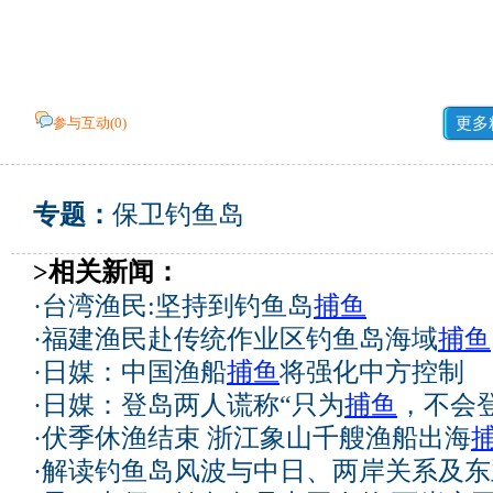
参与互动(
0
)
更多
专题：
保卫钓鱼岛
>相关新闻：
·
台湾渔民:坚持到钓鱼岛
捕鱼
·
福建渔民赴传统作业区钓鱼岛海域
捕鱼
·
日媒：中国渔船
捕鱼
将强化中方控制
·
日媒：登岛两人谎称“只为
捕鱼
，不会
·
伏季休渔结束 浙江象山千艘渔船出海
·
解读钓鱼岛风波与中日、两岸关系及东