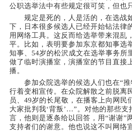
公职选举法中有些规定很可笑，但也只
规定是死的，人是活的，在选战如
下，日本很多候选人已经开始钻法律
用网络工具。这反而给选举带来混乱
平。比如，表明要参加东京都知事选
知事、54岁的松沢成文在选举事务所
做了临时演播室，演播室的节目直接
播。
参加众院选举的候选人们也在“推
行着变相宣传。在众院解散之前脱离
员、49岁的长尾敬，在播客上向网民
大家批判我‘背叛’…”。对他的那些
言，他则是逐条给以回答，用“谢谢”
支持者们的谢意。他也说这不叫网络