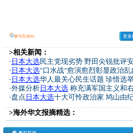
参与互动(
0
)
更多
>相关新闻：
·
日本大选
民主党现劣势 野田尖锐批评
·
日本大选
"口水战"愈演愈烈彰显政治乱
·
日本大选
华人最关心民生话题 珍惜选
·
外媒分析
日本大选
称充满军国主义和
·
盘点
日本大选
十大可怜政治家 鸠山由
>海外华文报摘精选：