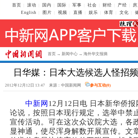
首页
滚动
国内
国际
军事
社会
财经
产经
房
|
|
|
|
|
|
|
|
English
图片
视频
直播
娱乐
体育
文化
|
|
|
|
|
|
|
首页
→
新闻中心
→
海外华文报摘
日华媒：日本大选候选人怪招频
2012年12月12日 13:47 来源：
中国新闻网
参与互动(
0
)
中新网
12月12日电 日本新华侨报
论说，按照日本现行规定，选举中禁
宣传活动。可在这次众议院大选，各
显神通，使尽浑身解数开展宣传。文