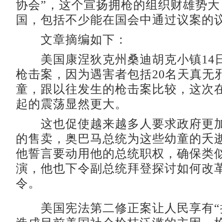
协会”，这个宣扬拥枪的组织财雄势大
国，包括不少能在国会中通过议案
文章摘编如下：
美国康涅狄克州桑迪胡克小镇14
枪击案，因为遇害者包括20名天真无邪
童，跟以往发生的枪击案比较，这次
起的震荡显然更大。
这也促使越来越多人要求政府更加
的售卖，奥巴马总统为这些幼童的夭
他誓言要动用他的总统职权，确保类
演，他也下令副总统拜登探讨如何改
令。
美国宪法第二修正案让人民享有“