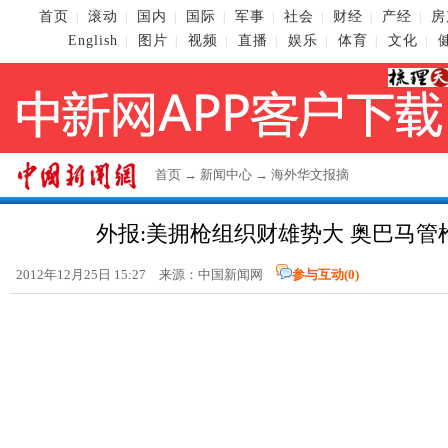
首页
滚动
国内
国际
军事
社会
财经
产经
房
|
|
|
|
|
|
|
|
English
图片
视频
直播
娱乐
体育
文化
|
|
|
|
|
|
|
首页
→
新闻中心
→
海外华文报摘
外报:美拥枪组织财雄势大 奥巴马管
2012年12月25日 15:27 来源：
中国新闻网
参与互动(
0
)