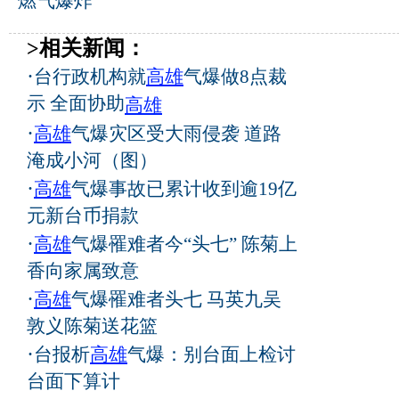
燃气爆炸
>相关新闻：
·
台行政机构就
高雄
气爆做8点裁
示 全面协助
高雄
·
高雄
气爆灾区受大雨侵袭 道路
淹成小河（图）
·
高雄
气爆事故已累计收到逾19亿
元新台币捐款
·
高雄
气爆罹难者今“头七” 陈菊上
香向家属致意
·
高雄
气爆罹难者头七 马英九吴
敦义陈菊送花篮
·
台报析
高雄
气爆：别台面上检讨
台面下算计