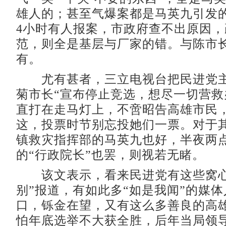
雄人的；甚至气爆案都是马英九引发
4小时有人报案，市政府查不出原因，
范，则全是基层与厂家的错。与陈市
有。
尤有甚者，三立电视台把民进党主
菊市长“宣布停止竞选，想尽一切营救
直打在走马灯上，不啻昭告高雄市民
这，投票时节别忘投她们一票。对于
镇救灾指挥部的马英九也好，半夜两
的“行政院长”也罢，则视若无睹。
该文表示，看来民进党有这些窝心
别”报道，有如此多“如是我闻”的媒
口，铄金在望，又有这么多善良的高
怕年底选举不大获全胜，后年当局领