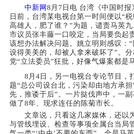
中新网
8月7日电 台湾《中国时报
日前，台湾某电视台第一时间便以“税
高雄人，肥了谁？”为题，谴责马英九
市议员张丰藤一口咬定，当局要负起
该想办法解决问题。姚立明则感叹：“
设得美美的，却被人拿来破坏了”。分
党“立法委员”狂批，好像气爆案都是
8月4日，另一电视台专论节目，
题“总公司设台北，污染却由地方承担
先，推诿于后”。一片挞伐声中，一副
做了8年、现求连任的陈菊市长。
文章说，只看这几家媒体，还以为
与管线埋设、检查等事项全属台当局
气一类“‘中央’不要的东西”，全是马