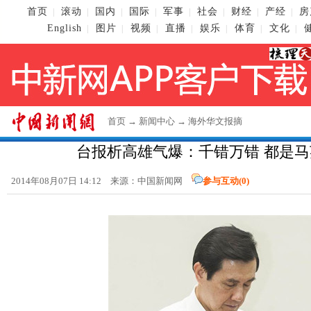
首页
滚动
国内
国际
军事
社会
财经
产经
房
|
|
|
|
|
|
|
|
English
图片
视频
直播
娱乐
体育
文化
|
|
|
|
|
|
|
首页
→
新闻中心
→
海外华文报摘
台报析高雄气爆：千错万错 都是
2014年08月07日 14:12 来源：
中国新闻网
参与互动(
0
)