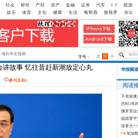
社会
财经
产经
房产
金融
证券
汽车
I T
能源
|
|
|
|
|
|
|
|
|
|
播
娱乐
体育
文化
健康
生活
葡萄酒
微视界
演出
|
|
|
|
|
|
|
|
|
→
海外华文报摘
大
中
小
字号：
会讲故事 忆往昔赶新潮放定心丸
华报频道
参与互动
(
)
阅读
·
不舍旅澳
·
历时3年
·
佛罗里达
·
福原爱平
·
加拿大一
·
加油