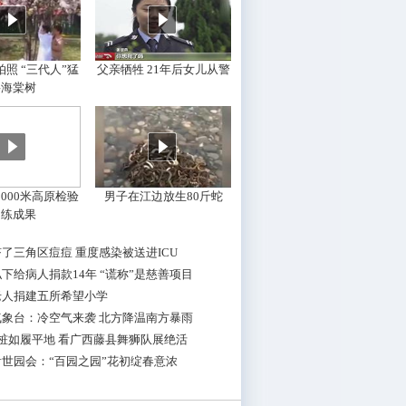
照 “三代人”猛
父亲牺牲 21年后女儿从警
摇海棠树
000米高原检验
男子在江边放生80斤蛇
训练成果
了三角区痘痘 重度感染被送进ICU
下给病人捐款14年 “谎称”是慈善项目
老人捐建五所希望小学
气象台：冷空气来袭 北方降温南方暴雨
桩如履平地 看广西藤县舞狮队展绝活
世园会：“百园之园”花初绽春意浓