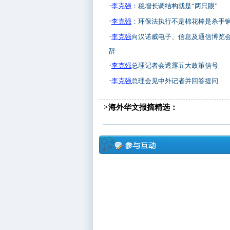
·
李克强
：稳增长调结构就是“两只眼”
·
李克强
：环保法执行不是棉花棒是杀手
·
李克强
向汉诺威电子、信息及通信博览
辞
·
李克强
总理记者会透露五大政策信号
·
李克强
总理会见中外记者并回答提问
>海外华文报摘精选：