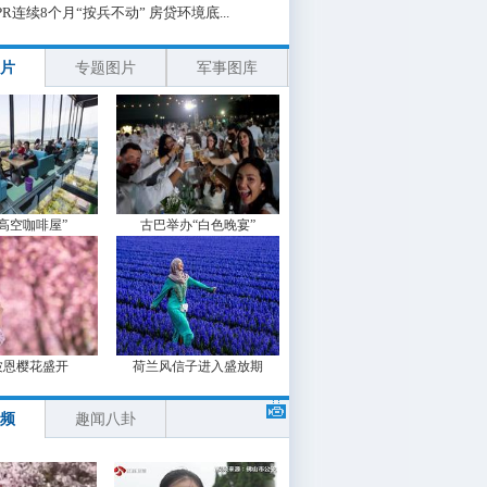
PR连续8个月“按兵不动” 房贷环境底...
片
专题图片
军事图库
“高空咖啡屋”
古巴举办“白色晚宴”
波恩樱花盛开
荷兰风信子进入盛放期
频
趣闻八卦