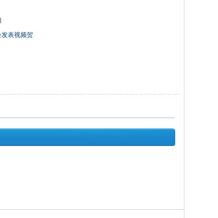
锏
会发表视频贺