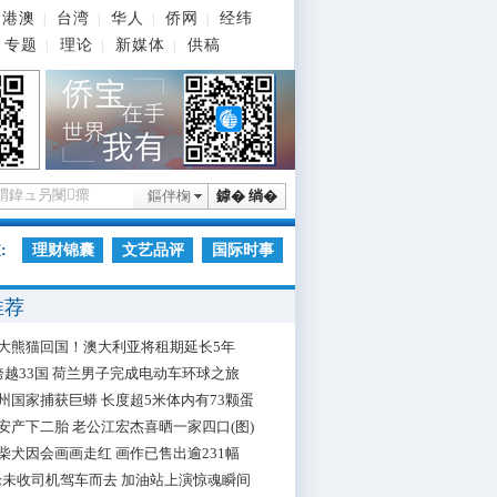
港澳
台湾
华人
侨网
经纬
|
|
|
|
专题
理论
新媒体
供稿
|
|
|
鏂伴椈
鎼� 绱�
:
理财锦囊
文艺品评
国际时事
推荐
大熊猫回国！澳大利亚将租期延长5年
跨越33国 荷兰男子完成电动车环球之旅
州国家捕获巨蟒 长度超5米体内有73颗蛋
安产下二胎 老公江宏杰喜晒一家四口(图)
柴犬因会画画走红 画作已售出逾231幅
枪未收司机驾车而去 加油站上演惊魂瞬间