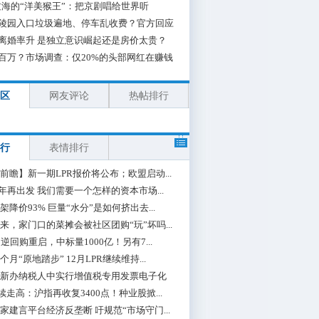
海的“洋美猴王”：把京剧唱给世界听
陵园入口垃圾遍地、停车乱收费？官方回应
离婚率升 是独立意识崛起还是房价太贵？
百万？市场调查：仅20%的头部网红在赚钱
区
网友评论
热帖排行
行
表情排行
前瞻】新一期LPR报价将公布；欧盟启动...
0年再出发 我们需要一个怎样的资本市场...
架降价93% 巨量“水分”是如何挤出去...
来，家门口的菜摊会被社区团购“玩”坏吗...
期逆回购重启，中标量1000亿！另有7...
个月“原地踏步” 12月LPR继续维持...
新办纳税人中实行增值税专用发票电子化
续走高：沪指再收复3400点！种业股掀...
家建言平台经济反垄断 吁规范“市场守门...