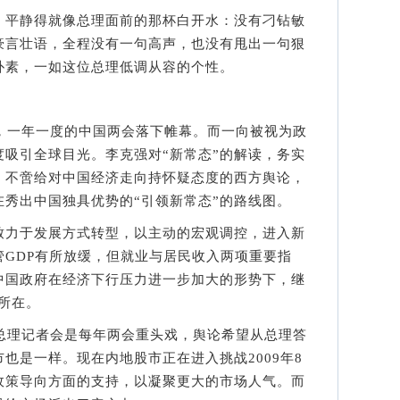
平静得就像总理面前的那杯白开水：没有刁钻敏
豪言壮语，全程没有一句高声，也没有甩出一句狠
朴素，一如这位总理低调从容的个性。
一年一度的中国两会落下帷幕。而一向被视为政
吸引全球目光。李克强对“新常态”的解读，务实
，不啻给对中国经济走向持怀疑态度的西方舆论，
在秀出中国独具优势的“引领新常态”的路线图。
力于发展方式转型，以主动的宏观调控，进入新
GDP有所放缓，但就业与居民收入两项重要指
中国政府在经济下行压力进一步加大的形势下，继
所在。
理记者会是每年两会重头戏，舆论希望从总理答
也是一样。现在内地股市正在进入挑战2009年8
政策导向方面的支持，以凝聚更大的市场人气。而