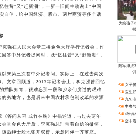
忆往昔”又“赶新潮”，一新一旧间生动说出“中国
务实自信，给中国经济、股市、两岸商贸等多个话
为给孩子拍
容
克强在人民大会堂三楼金色大厅举行记者会，作
回答中外记者提问时，既“忆往昔”又“赶新潮”，
。
陆军海拔3
以来第三次答中外记者问。实际上，在过去两次
。文章回顾道，2013年记者会上，李克强曾回忆
·
女子挤
阳的插队知青，很难忘那一段和乡亲们度过的艰难
·
医生私
名的穷地方，也是后来中国农村承包制改革的发源
·
九旬
·
中央
·
4米高
《答问从容 成竹在胸》中描述道，与过去两年
·
空中看
大会堂金色大厅后，李克强总理带着自信的微笑，
，随后绅士般地张开双臂，示意同伴一齐落座。