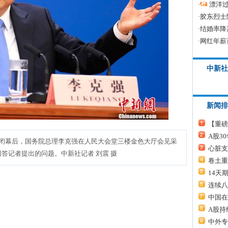
·
漂洋过
·
胶东烈士
·
结婚率降
·
网红年薪
中新社
新闻排
【重磅
A股3
议闭幕后，国务院总理李克强在人民大会堂三楼金色大厅会见采
心脏支
答记者提出的问题。中新社记者 刘震 摄
卷土重
14天
连续八
中国在
A股持
中外专