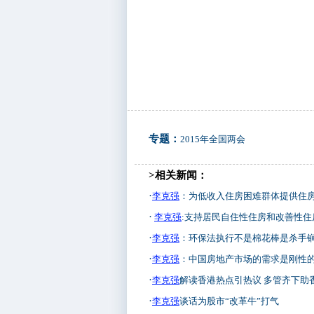
专题：
2015年全国两会
>相关新闻：
·
李克强
：为低收入住房困难群体提供住
·
李克强
:支持居民自住性住房和改善性住
·
李克强
：环保法执行不是棉花棒是杀手
·
李克强
：中国房地产市场的需求是刚性
·
李克强
解读香港热点引热议 多管齐下助
·
李克强
谈话为股市“改革牛”打气