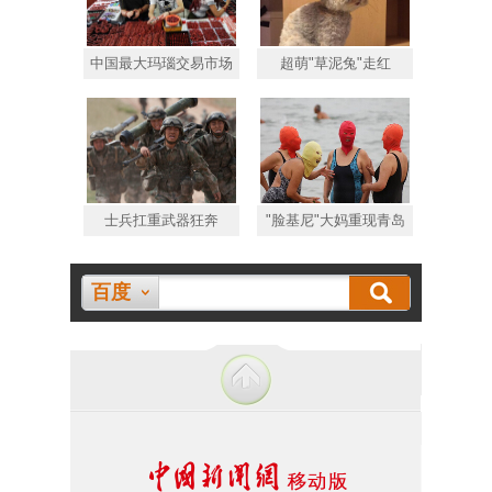
中国最大玛瑙交易市场
超萌"草泥兔"走红
士兵扛重武器狂奔
"脸基尼"大妈重现青岛
百度