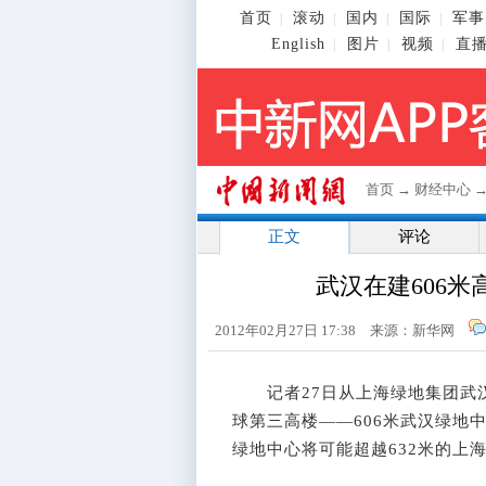
首页
滚动
国内
国际
军事
|
|
|
|
English
图片
视频
直
|
|
|
首页
→
财经中心
正文
评论
武汉在建606米
2012年02月27日 17:38 来源：新华网
记者27日从上海绿地集团武汉
球第三高楼——606米武汉绿地
绿地中心将可能超越632米的上