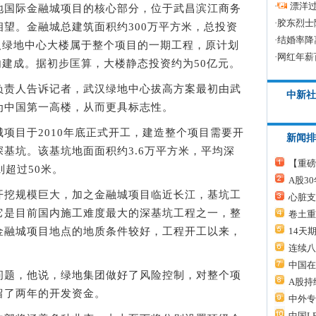
·
漂洋过
国际金融城项目的核心部分，位于武昌滨江商务
·
胶东烈士
望。金融城总建筑面积约300万平方米，总投资
·
结婚率降
武汉绿地中心大楼属于整个项目的一期工程，原计划
·
网红年薪
年内建成。据初步匡算，大楼静态投资约为50亿元。
责人告诉记者，武汉绿地中心拔高方案最初由武
中新社
为中国第一高楼，从而更具标志性。
目于2010年底正式开工，建造整个项目需要开
新闻排
基坑。该基坑地面面积约3.6万平方米，平均深
【重磅
则超过50米。
A股3
挖规模巨大，加之金融城项目临近长江，基坑工
心脏支
它是目前国内施工难度最大的深基坑工程之一，整
卷土重
14天
金融城项目地点的地质条件较好，工程开工以来，
连续八
中国在
题，他说，绿地集团做好了风险控制，对整个项
A股持
留了两年的开发资金。
中外专
中国L