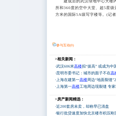
建成后的武汉绿地中心大楼内
所和360度的空中大堂、超5星
方米的国际5A级写字楼等。(记者
参与互动(
0
)
>相关新闻：
·
武汉606米
高楼
拟“拔高” 或成为中
·
昆明市委书记：城市的面子不在
高
·
上海在建第一
高楼
周边“地面裂缝”
·
上海第一
高楼
工地周边现裂缝 专
>房产新闻精选：
·
近200套房未卖，却称早已清盘
·
银行批贷速度加快北京楼市积压刚