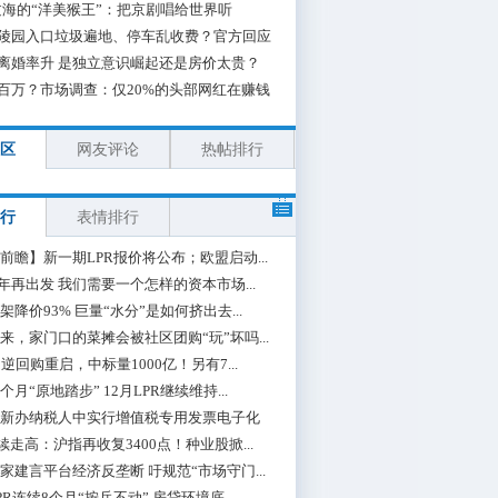
海的“洋美猴王”：把京剧唱给世界听
陵园入口垃圾遍地、停车乱收费？官方回应
离婚率升 是独立意识崛起还是房价太贵？
百万？市场调查：仅20%的头部网红在赚钱
区
网友评论
热帖排行
行
表情排行
前瞻】新一期LPR报价将公布；欧盟启动...
0年再出发 我们需要一个怎样的资本市场...
架降价93% 巨量“水分”是如何挤出去...
来，家门口的菜摊会被社区团购“玩”坏吗...
期逆回购重启，中标量1000亿！另有7...
个月“原地踏步” 12月LPR继续维持...
新办纳税人中实行增值税专用发票电子化
续走高：沪指再收复3400点！种业股掀...
家建言平台经济反垄断 吁规范“市场守门...
PR连续8个月“按兵不动” 房贷环境底...