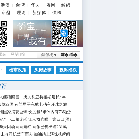
港澳
台湾
华人
侨网
经纬
|
|
|
|
专题
理论
新媒体
供稿
|
|
|
鏂伴椈
鎼� 绱�
:
楼市政策
买房故事
投诉维权
推荐
大熊猫回国！澳大利亚将租期延长5年
跨越33国 荷兰男子完成电动车环球之旅
州国家捕获巨蟒 长度超5米体内有73颗蛋
安产下二胎 老公江宏杰喜晒一家四口(图)
柴犬因会画画走红 画作已售出逾231幅
枪未收司机驾车而去 加油站上演惊魂瞬间