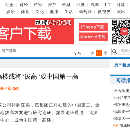
社会
财经
产经
房产
金融
证券
汽车
I T
能源
|
|
|
|
|
|
|
|
|
|
播
娱乐
体育
文化
健康
生活
葡萄酒
微视界
演出
|
|
|
|
|
|
|
|
|
→
房产频道
大
中
小
字号：
房产频道
高楼或将“拔高”成中国第一高
阅读
参与互动(
0
)
·
不舍旅澳
·
历时3年
·
佛罗里达
公司得到证实，该集团正对在建的中国第二、全
·
福原爱平
中心拔高方案进行研究论证。如果论证通过，武汉
·
加拿大一
海中心，成为中国第一高楼。
·
加油