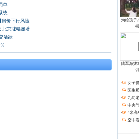
罚单
系统
为给孩子拍
对房价下行风险
涨 北京涨幅显著
成交活跃
5%
陆军海拔3
·
女子挤
·
医生私
·
九旬
·
中央
·
4米高
·
空中看