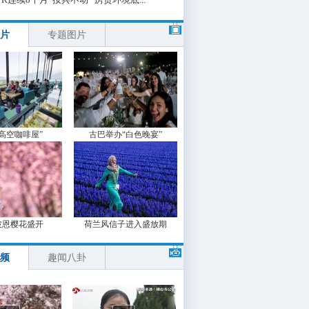
片
专题图片
“高空咖啡屋”
古巴举办“白色晚宴”
波恩樱花盛开
荷兰风信子进入盛放期
频
趣闻八卦