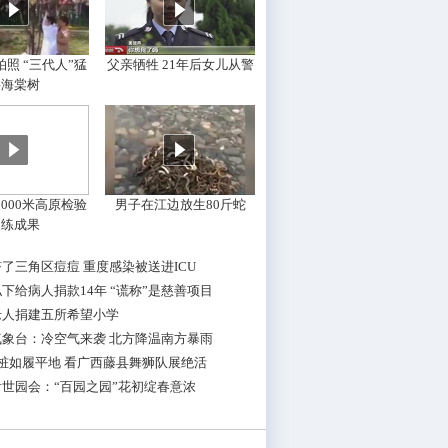
照 “三代人”猛
父亲牺牲 21年后女儿从警
摇海棠树
000米高原检验
男子在江边放生80斤蛇
训练成果
了三角区痘痘 重度感染被送进ICU
下给病人捐款14年 “谎称”是慈善项目
老人捐建五所希望小学
气象台：冷空气来袭 北方降温南方暴雨
桩如履平地 看广西藤县舞狮队展绝活
世园会：“百园之园”花初绽春意浓