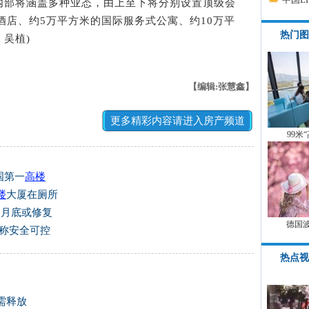
部将涵盖多种业态，由上至下将分别设置顶级会
级酒店、约5万平方米的国际服务式公寓、约10万平
热门图
 吴植)
【编辑:张慧鑫】
更多精彩内容请进入房产频道
99米
国第一
高楼
楼
大厦在厕所
2月底或修复
德国
家称安全可控
热点视
需释放