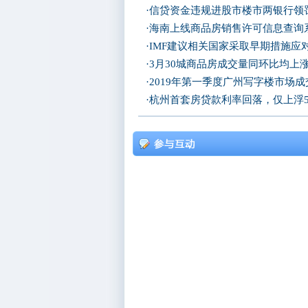
·
信贷资金违规进股市楼市两银行领
·
海南上线商品房销售许可信息查询
·
IMF建议相关国家采取早期措施应
·
3月30城商品房成交量同环比均上
·
2019年第一季度广州写字楼市场
·
杭州首套房贷款利率回落，仅上浮