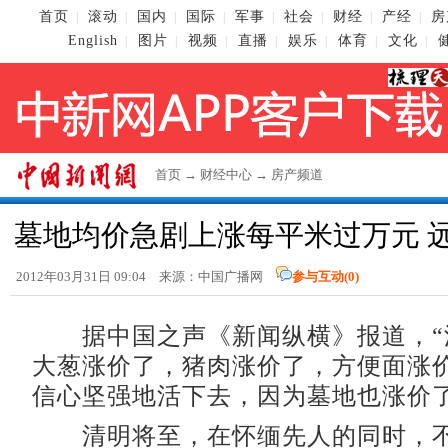
首页
滚动
国内
国际
军事
社会
财经
产经
房
|
|
|
|
|
|
|
|
English
图片
视频
直播
娱乐
体育
文化
|
|
|
|
|
|
|
首页
→
财经中心
→
房产频道
墓地均价急剧上涨每平米过万元 
2012年03月31日 09:04 来源：中国广播网
参与互动(
0
)
据中国之声《新闻纵横》报道，“
大葱涨价了，猪肉涨价了，方便面涨
信心坚强地活下去，因为墓地也涨价了
清明将至，在怀缅先人的同时，不