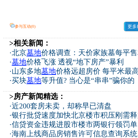
参与互动(
0
)
更多
>相关新闻：
·
北京
墓地
价格调查：天价家族墓每平售
·
墓地
价格飞涨 透视“地下房产”暴利
·
山东多地
墓地
价格远超房价 每平米最高
·
买块
墓地
等升值? 当心是“串串”骗你的
>房产新闻精选：
·
近200套房未卖，却称早已清盘
·
银行批贷速度加快北京楼市积压刚需释
·
信贷资金违规进股市楼市两银行领罚单
·
海南上线商品房销售许可信息查询系统