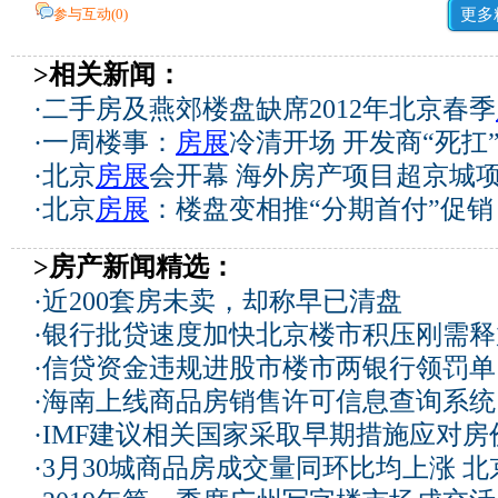
参与互动(
0
)
更多
>相关新闻：
·
二手房及燕郊楼盘缺席2012年北京春季
·
一周楼事：
房展
冷清开场 开发商“死扛
·
北京
房展
会开幕 海外房产项目超京城项
·
北京
房展
：楼盘变相推“分期首付”促销
>房产新闻精选：
·
近200套房未卖，却称早已清盘
·
银行批贷速度加快北京楼市积压刚需释
·
信贷资金违规进股市楼市两银行领罚单
·
海南上线商品房销售许可信息查询系统
·
IMF建议相关国家采取早期措施应对房
·
3月30城商品房成交量同环比均上涨 