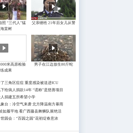
照 “三代人”猛
父亲牺牲 21年后女儿从警
摇海棠树
000米高原检验
男子在江边放生80斤蛇
训练成果
了三角区痘痘 重度感染被送进ICU
下给病人捐款14年 “谎称”是慈善项目
老人捐建五所希望小学
气象台：冷空气来袭 北方降温南方暴雨
桩如履平地 看广西藤县舞狮队展绝活
世园会：“百园之园”花初绽春意浓