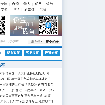
港澳
台湾
华人
侨网
经纬
|
|
|
|
专题
理论
新媒体
供稿
|
|
|
鏂伴椈
鎼� 绱�
:
楼市政策
买房故事
投诉维权
推荐
大熊猫回国！澳大利亚将租期延长5年
跨越33国 荷兰男子完成电动车环球之旅
州国家捕获巨蟒 长度超5米体内有73颗蛋
安产下二胎 老公江宏杰喜晒一家四口(图)
柴犬因会画画走红 画作已售出逾231幅
枪未收司机驾车而去 加油站上演惊魂瞬间