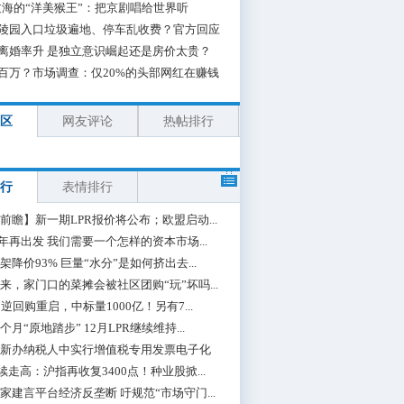
海的“洋美猴王”：把京剧唱给世界听
陵园入口垃圾遍地、停车乱收费？官方回应
离婚率升 是独立意识崛起还是房价太贵？
百万？市场调查：仅20%的头部网红在赚钱
区
网友评论
热帖排行
行
表情排行
前瞻】新一期LPR报价将公布；欧盟启动...
0年再出发 我们需要一个怎样的资本市场...
架降价93% 巨量“水分”是如何挤出去...
来，家门口的菜摊会被社区团购“玩”坏吗...
期逆回购重启，中标量1000亿！另有7...
个月“原地踏步” 12月LPR继续维持...
新办纳税人中实行增值税专用发票电子化
续走高：沪指再收复3400点！种业股掀...
家建言平台经济反垄断 吁规范“市场守门...