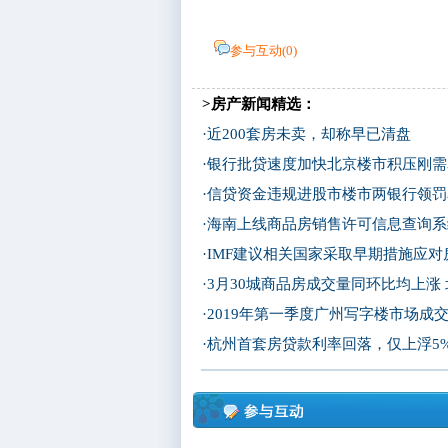
参与互动(
0
)
>房产新闻精选：
·
近200套房未卖，却称早已清盘
·
银行批贷速度加快北京楼市积压刚需
·
信贷资金违规进股市楼市两银行领罚
·
海南上线商品房销售许可信息查询系
·
IMF建议相关国家采取早期措施应对
·
3月30城商品房成交量同环比均上涨
·
2019年第一季度广州写字楼市场成
·
杭州首套房贷款利率回落，仅上浮5