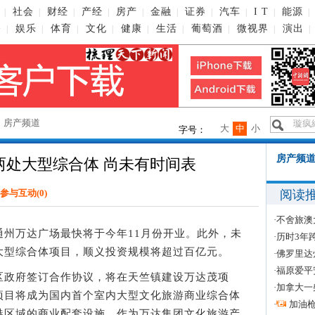
社会
财经
产经
房产
金融
证券
汽车
I T
能源
|
|
|
|
|
|
|
|
|
|
播
娱乐
体育
文化
健康
生活
葡萄酒
微视界
演出
|
|
|
|
|
|
|
|
|
→
房产频道
大
中
小
字号：
房产频道
两处大型综合体 尚未有时间表
阅读
参与互动(
0
)
·
不舍旅澳
万达广场最快将于今年11月份开业。此外，未
·
历时3年
大型综合体项目，顺义投资规模将超过百亿元。
·
佛罗里达
·
福原爱平
政府签订合作协议，将在天竺镇建设万达茂项
·
加拿大一
项目将成为国内首个室内大型文化旅游商业综合体
·
加油
港区域的商业配套设施。作为万达集团文化旅游产