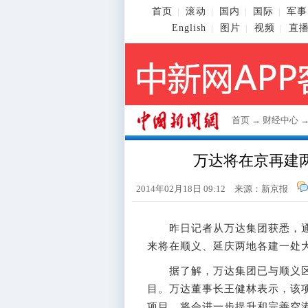
首页
滚动
国内
国际
军事
|
|
|
|
English
图片
视频
直
|
|
|
首页
→
财经中心
万达将在京再建
2014年02月18日 09:12 来源：新京报
昨日记者从万达集团获悉，通州
来将在顺义、延庆两地各建一处
据了解，万达集团已与顺义区
目。万达董事长王健林表示，该
项目，将会进一步提升和完善空