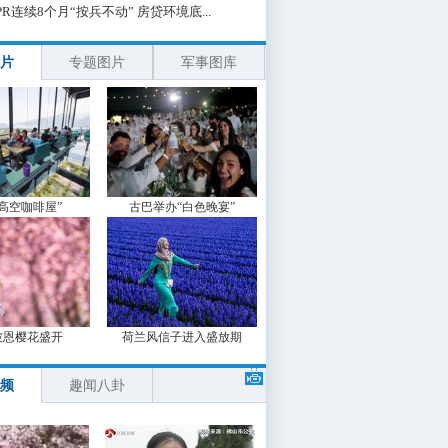
PR连续8个月“按兵不动” 房贷环境底...
片
专题图片
军事图库
“高空咖啡屋”
古巴举办“白色晚宴”
波恩樱花盛开
荷兰风信子进入盛放期
频
趣闻八卦