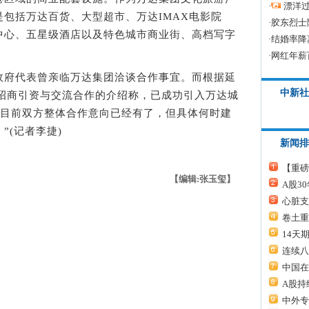
·
漂洋过
包括万达百货、大型超市、万达IMAX电影院
·
胶东烈士
中心、五星级酒店以及特色城市商业街、高档写字
·
结婚率降
。
·
网红年薪
府代表曾亲临万达集团洽谈合作事宜。而根据延
中新社
对招商引资与交流合作的介绍称，已成功引入万达城
“目前双方整体合作意向已经有了，但具体何时建
”(记者李捷)
新闻排
【重磅
【编辑:张玉玺】
A股3
心脏支
卷土重
14天
连续八
中国在
A股持
中外专