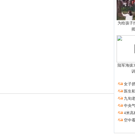
为给孩子拍
陆军海拔3
·
女子挤
·
医生私
·
九旬
·
中央
·
4米高
·
空中看