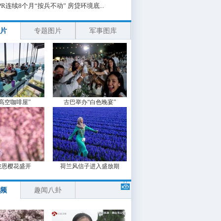
PR连续8个月“按兵不动” 房贷环境底...
片
专题图片
军事图库
“高空咖啡屋”
古巴举办“白色晚宴”
波恩樱花盛开
荷兰风信子进入盛放期
频
趣闻八卦