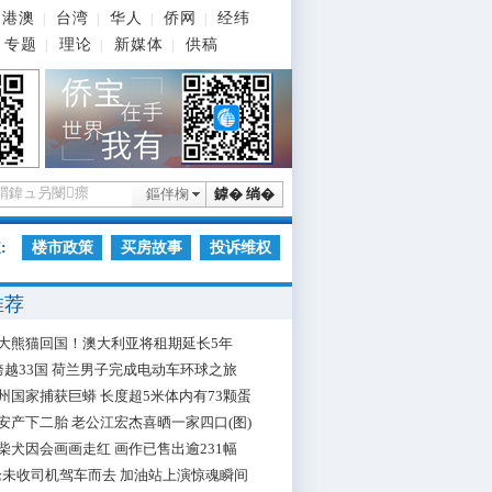
港澳
台湾
华人
侨网
经纬
|
|
|
|
专题
理论
新媒体
供稿
|
|
|
鏂伴椈
鎼� 绱�
:
楼市政策
买房故事
投诉维权
推荐
大熊猫回国！澳大利亚将租期延长5年
跨越33国 荷兰男子完成电动车环球之旅
州国家捕获巨蟒 长度超5米体内有73颗蛋
安产下二胎 老公江宏杰喜晒一家四口(图)
柴犬因会画画走红 画作已售出逾231幅
枪未收司机驾车而去 加油站上演惊魂瞬间