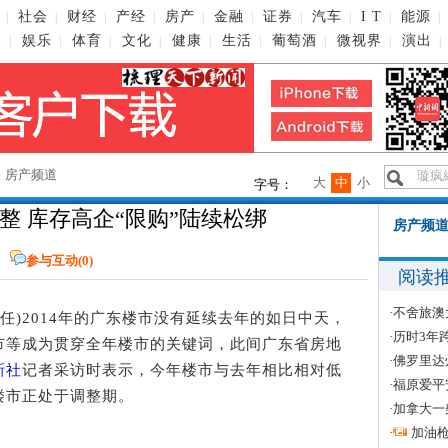
社会
财经
产经
房产
金融
证券
汽车
I T
能源
|
|
|
|
|
|
|
|
|
|
播
娱乐
体育
文化
健康
生活
葡萄酒
微视界
演出
|
|
|
|
|
|
|
|
|
→
房产频道
大
中
小
字号：
整 库存高企“限购”陆续松绑
房产频道
参与互动(
0
)
阅读
·
不舍旅澳
启任)2014年的广东楼市没有延续去年的如日中天，
·
历时3年
市等成为贯穿全年楼市的关键词，此间广东省房地
·
佛罗里达
新社
记者采访时表示，今年楼市与去年相比相对低
·
福原爱平
楼市正处于调整期。
·
加拿大一
·
加油