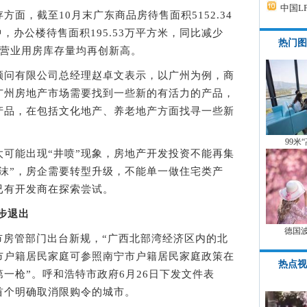
中国L
，截至10月末广东商品房待售面积5152.34
中，办公楼待售面积195.53万平方米，同比减少
热门图
商业营业用房库存量均再创新高。
问有限公司总经理赵卓文表示，以广州为例，商
广州房地产市场需要找到一些新的有活力的产品，
产品，在包括文化地产、养老地产方面找寻一些新
99米
能出现“井喷”现象，房地产开发投资不能再集
沫”，房企需要转型升级，不能单一做住宅类产
已有开发商在探索尝试。
步退出
德国
市房管部门出台新规，“广西北部湾经济区内的北
市户籍居民家庭可参照南宁市户籍居民家庭政策在
热点视
第一枪”。呼和浩特市政府6月26日下发文件表
首个明确取消限购令的城市。