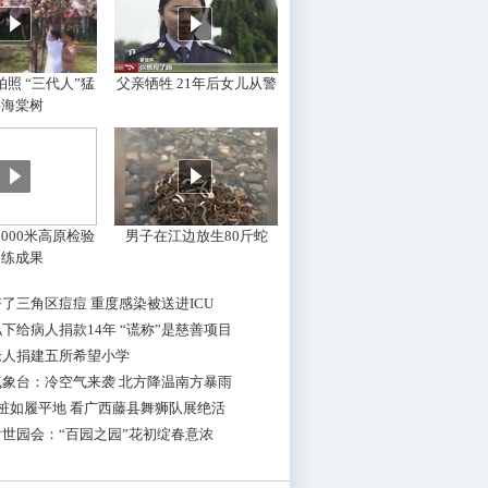
照 “三代人”猛
父亲牺牲 21年后女儿从警
摇海棠树
000米高原检验
男子在江边放生80斤蛇
训练成果
了三角区痘痘 重度感染被送进ICU
下给病人捐款14年 “谎称”是慈善项目
老人捐建五所希望小学
气象台：冷空气来袭 北方降温南方暴雨
桩如履平地 看广西藤县舞狮队展绝活
世园会：“百园之园”花初绽春意浓