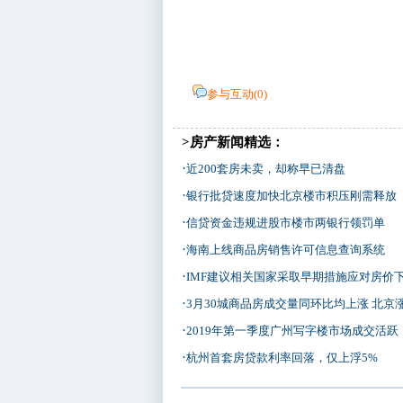
参与互动(
0
)
>房产新闻精选：
·
近200套房未卖，却称早已清盘
·
银行批贷速度加快北京楼市积压刚需释放
·
信贷资金违规进股市楼市两银行领罚单
·
海南上线商品房销售许可信息查询系统
·
IMF建议相关国家采取早期措施应对房价
·
3月30城商品房成交量同环比均上涨 北京
·
2019年第一季度广州写字楼市场成交活跃
·
杭州首套房贷款利率回落，仅上浮5%