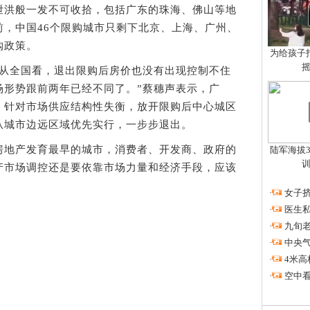
洪般一发不可收拾，包括广东的珠海、佛山等地
前，中国46个限购城市只剩下北京、上海、广州、
购政策。
为给孩子拍
全国看，退出限购后房价也没有出现控制不住
场形势跟前两年已经不同了。”蔡穗声表示，广
，针对市场供应结构性失衡，放开限购后中心城区
从城市边远区域优先实行，一步步退出。
地产发育最早的城市，消费者、开发商、政府的
陆军海拔3
产市场调控还是要依靠市场力量和经济手段，应该
·
女子挤
·
医生私
·
九旬
·
中央
·
4米高
·
空中看