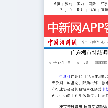
首页
滚动
国内
国际
军事
|
|
|
|
English
图片
视频
直
|
|
|
首页
→
财经中心
广东楼市持续调
2014年12月13日 17:29 来源：
中国新闻网
中新社
广州12月13日电(陈
降价潮、崩盘论、限购松绑、救
产行业协会会长蔡穗声在接受
中
迷，但仍处于近年来高位，广东
楼市持续调整 后市展望趋稳