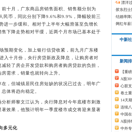
·
漂洋过
前十月，广东商品房销售面积、销售额分别为
·
胶东烈士
0亿元人民币，同比分别下降9.6%和9.9%，降幅较前三
·
结婚率降
·
网红年薪
趋势进一步缓和。相对于上半年大幅滑落至负增长
销售下降走势相对平缓，近两个月市场已基本处于
中新社
预期变化，加上银行信贷收紧，前九月广东楼
，进入十月份，央行房贷新政及降息，让购房者对
新闻排
息减轻了房企开发贷款和购房者购房贷款的负担，
【重磅
购房需求，销量也就转向上升。
A股3
在，但城镇居民住房短缺的状况已过去，明年广
心脏支
，总体将趋向稳定。
卷土重
14天
分析师黎文江认为，央行降息对今年底楼市刺激
连续八
显著效果，他预计明年一季度楼市成交将迎来显著
中国在
A股持
向多元化
中外专