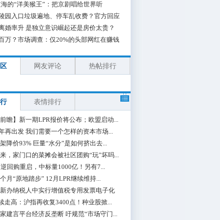
海的“洋美猴王”：把京剧唱给世界听
陵园入口垃圾遍地、停车乱收费？官方回应
离婚率升 是独立意识崛起还是房价太贵？
百万？市场调查：仅20%的头部网红在赚钱
区
网友评论
热帖排行
行
表情排行
前瞻】新一期LPR报价将公布；欧盟启动...
0年再出发 我们需要一个怎样的资本市场...
架降价93% 巨量“水分”是如何挤出去...
来，家门口的菜摊会被社区团购“玩”坏吗...
期逆回购重启，中标量1000亿！另有7...
个月“原地踏步” 12月LPR继续维持...
新办纳税人中实行增值税专用发票电子化
续走高：沪指再收复3400点！种业股掀...
家建言平台经济反垄断 吁规范“市场守门...