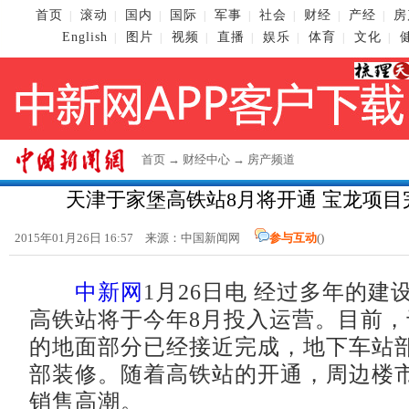
首页
滚动
国内
国际
军事
社会
财经
产经
房
|
|
|
|
|
|
|
|
English
图片
视频
直播
娱乐
体育
文化
|
|
|
|
|
|
|
首页
→
财经中心
→
房产频道
天津于家堡高铁站8月将开通 宝龙项目
2015年01月26日 16:57 来源：
中国新闻网
参与互动
(
)
中新网
1月26日电 经过多年的建
高铁站将于今年8月投入运营。目前
的地面部分已经接近完成，地下车站
部装修。随着高铁站的开通，周边楼
销售高潮。