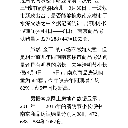
过后的南京楼市略显冷清，没有“金
三”该有的热闹劲儿。3月30日，一波救
市新政出台，是否能够挽救南京楼市于
水深火热之中？据记者统计，清明小长
假期间(4月4日——6日)，南京商品房
认购量为327+288+447=1062套。
虽然“金三”的市场不尽如人意，但
是相比前几年同期南京楼市商品房认购
量还是有明显的增长，去年清明节小长
假(4月4日——6日)，南京商品房认购
量为584套，今年较去年同期增长约
82%，创5年同期新高。
另据南京网上房地产数据显示，
2011年——2015年的清明节小长假中，
南京商品房认购量分别为380、472、
638、584和1062套。