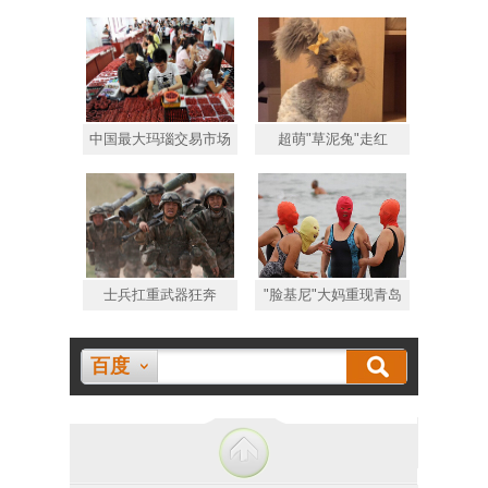
中国最大玛瑙交易市场
超萌"草泥兔"走红
士兵扛重武器狂奔
"脸基尼"大妈重现青岛
百度