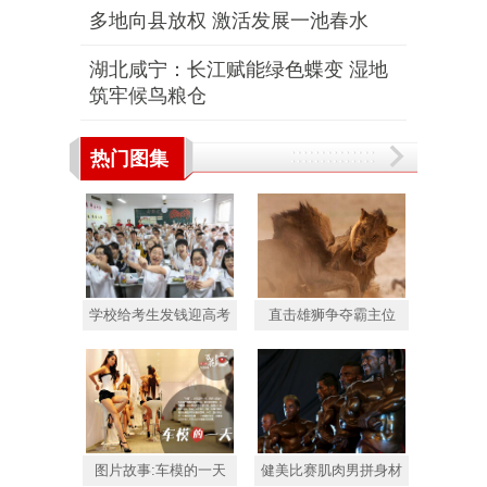
多地向县放权 激活发展一池春水
湖北咸宁：长江赋能绿色蝶变 湿地
筑牢候鸟粮仓
热门图集
学校给考生发钱迎高考
直击雄狮争夺霸主位
图片故事:车模的一天
健美比赛肌肉男拼身材