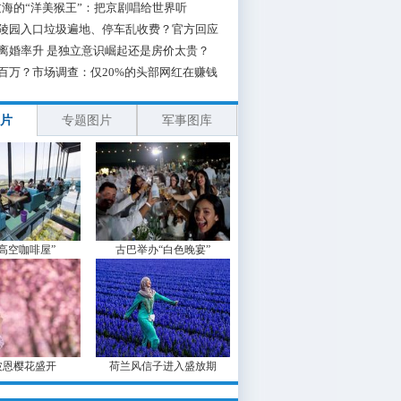
海的“洋美猴王”：把京剧唱给世界听
陵园入口垃圾遍地、停车乱收费？官方回应
离婚率升 是独立意识崛起还是房价太贵？
百万？市场调查：仅20%的头部网红在赚钱
片
专题图片
军事图库
“高空咖啡屋”
古巴举办“白色晚宴”
波恩樱花盛开
荷兰风信子进入盛放期