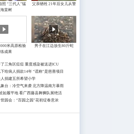
照 “三代人”猛
父亲牺牲 21年后女儿从警
摇海棠树
000米高原检验
男子在江边放生80斤蛇
训练成果
了三角区痘痘 重度感染被送进ICU
下给病人捐款14年 “谎称”是慈善项目
老人捐建五所希望小学
气象台：冷空气来袭 北方降温南方暴雨
桩如履平地 看广西藤县舞狮队展绝活
世园会：“百园之园”花初绽春意浓