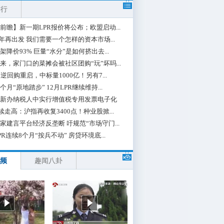
排行
前瞻】新一期LPR报价将公布；欧盟启动...
0年再出发 我们需要一个怎样的资本市场...
架降价93% 巨量“水分”是如何挤出去...
来，家门口的菜摊会被社区团购“玩”坏吗...
期逆回购重启，中标量1000亿！另有7...
个月“原地踏步” 12月LPR继续维持...
新办纳税人中实行增值税专用发票电子化
续走高：沪指再收复3400点！种业股掀...
家建言平台经济反垄断 吁规范“市场守门...
PR连续8个月“按兵不动” 房贷环境底...
频
趣闻八卦