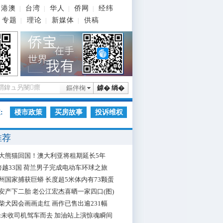
港澳
台湾
华人
侨网
经纬
|
|
|
|
专题
理论
新媒体
供稿
|
|
|
鏂伴椈
鎼� 绱�
:
楼市政策
买房故事
投诉维权
推荐
大熊猫回国！澳大利亚将租期延长5年
跨越33国 荷兰男子完成电动车环球之旅
州国家捕获巨蟒 长度超5米体内有73颗蛋
安产下二胎 老公江宏杰喜晒一家四口(图)
柴犬因会画画走红 画作已售出逾231幅
枪未收司机驾车而去 加油站上演惊魂瞬间