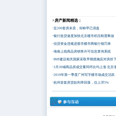
>房产新闻精选：
·
近200套房未卖，却称早已清盘
·
银行批贷速度加快北京楼市积压刚需释放
·
信贷资金违规进股市楼市两银行领罚单
·
海南上线商品房销售许可信息查询系统
·
IMF建议相关国家采取早期措施应对房价
·
3月30城商品房成交量同环比均上涨 北京
·
2019年第一季度广州写字楼市场成交活跃
·
杭州首套房贷款利率回落，仅上浮5%