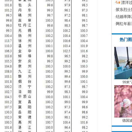
·
漂洋过
·
胶东烈士
·
结婚率降
·
网红年薪
热门图
99米
德国