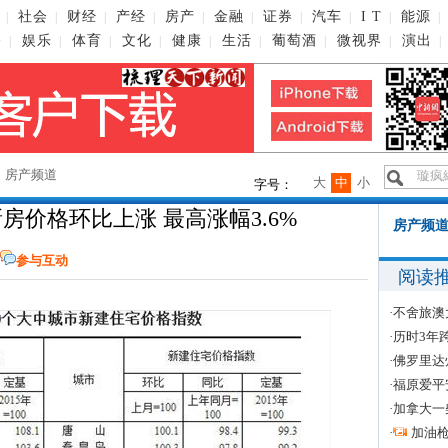
社会
财经
产经
房产
金融
证券
汽车
I T
能源
|
|
|
|
|
|
|
|
|
|
播
娱乐
体育
文化
健康
生活
葡萄酒
微视界
演出
|
|
|
|
|
|
|
|
|
→
房产频道
大
中
小
字号：
新房价格环比上涨 最高涨幅3.6%
房产频道
参与互动
阅读
·
不舍旅澳
·
历时3年
·
佛罗里达
·
福原爱平
·
加拿大一
·
加油