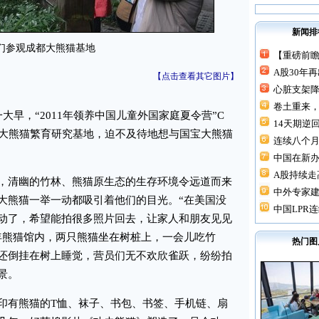
新闻排
们参观成都大熊猫基地
【重磅前瞻
A股30年
【点击查看其它图片】
心脏支架降价
卷土重来，
大早，“2011年领养中国儿童外国家庭夏令营”C
14天期逆回
都大熊猫繁育研究基地，迫不及待地想与国宝大熊猫
连续八个月“
中国在新
A股持续走高
清幽的竹林、熊猫原生态的生存环境令远道而来
中外专家建
大熊猫一举一动都吸引着他们的目光。“在美国没
中国LPR连
动了，希望能拍很多照片回去，让家人和朋友见见
年熊猫馆内，两只熊猫坐在树桩上，一会儿吃竹
热门图
还倒挂在树上睡觉，营员们无不欢欣雀跃，纷纷拍
景。
有熊猫的T恤、袜子、书包、书签、手机链、扇