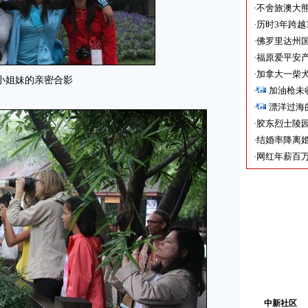
·
不舍旅澳大
·
历时3年跨越
·
佛罗里达州国
·
福原爱平安产
·
加拿大一柴犬
小姐妹的亲密合影
·
加油枪未
·
漂洋过海
·
胶东烈士陵
·
结婚率降离婚
·
网红年薪百万
中新社区