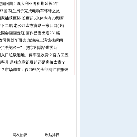
熊猫回国！澳大利亚将租期延长5年
33国 荷兰男子完成电动车环球之旅
家捕获巨蟒 长度超5米体内有73颗蛋
下二胎 老公江宏杰喜晒一家四口(图)
因会画画走红 画作已售出逾231幅
收司机驾车而去 加油站上演惊魂瞬间
的“洋美猴王”：把京剧唱给世界听
园入口垃圾遍地、停车乱收费？官方回应
率升 是独立意识崛起还是房价太贵？
？市场调查：仅20%的头部网红在赚钱
网友热议
热贴排行