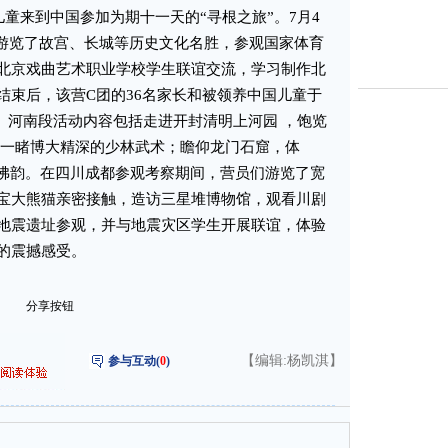
儿童来到中国参加为期十一天的“寻根之旅”。7月4
们游览了故宫、长城等历史文化名胜，参观国家体育
北京戏曲艺术职业学校学生联谊交流，学习制作北
结束后，该营C团的36名家长和被领养中国儿童于
参访。河南段活动内容包括走进开封清明上河园 ，饱览
，一睹博大精深的少林武术；瞻仰龙门石窟，体
特佛韵。在四川成都参观考察期间，营员们游览了宽
宝大熊猫亲密接触，造访三星堆博物馆，观看川剧
地震遗址参观，并与地震灾区学生开展联谊，体验
的震撼感受。
分享按钮
【编辑:杨凯淇】
参与互动(
0
)