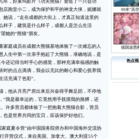
几年，好莱坞影片《功夫熊猫》塑造了一只会功
包店跑堂小二，成为保护和平的神龙大侠，妮娜就
99米“高
。她说，“走在成都的大街上，才真正知道这里的
么样子，建筑是什么样子，成都人是怎么生活
望她的“熊猫”朋友。
家庭成员在成都大熊猫基地体验了一次难忘的人
德国波恩
恩人生中第一次亲手抱起了大熊猫，准确地说，是
热点视
至今还记得当时手心的感觉，那种充满幸福感的触
依时的点点滴滴，我会以无比的耐心和爱心抚养我
生活充满了色彩”。
，他从月亮产房出来后兴奋得手舞足蹈，不停地
，“我是最幸运的，它竟然用手抚摸我的胳膊，还
止。许多营员都体验了一把抱着大熊猫合影，营员
，也是世界共同的宝贝，应该保护好他们。
国家庭夏令营”由中国国务院侨办和中国海外交流协
京举行开营仪式，来自美国、加拿大、澳大利亚55个