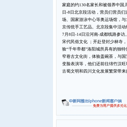
家庭的约130名家长和被领养中国
日-8日北京段活动，营员们营员
场、国家游泳中心等奥运场馆，与
京传统手工艺品。北京段集中活动
7月8日-14日沿河南-成都线路
宋代民俗文化 ；开赴登封少林寺
验“千年帝都”洛阳城所具有的独
窄巷古文化街，体验盖碗茶，与国
变脸表演等，他们还前往绵竹汉旺
古蜀文明和四川文化发展繁荣带来