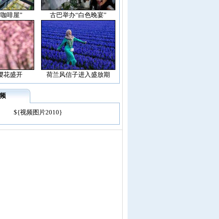
空咖啡屋”
古巴举办“白色晚宴”
樱花盛开
荷兰风信子进入盛放期
频
${视频图片2010}