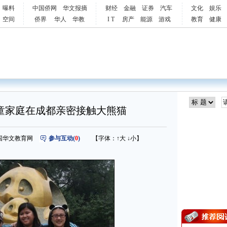
曝料
中国侨网
华文报摘
财经
金融
证券
汽车
文化
娱乐
空间
侨界
华人
华教
I T
房产
能源
游戏
教育
健康
童家庭在成都亲密接触大熊猫
源：中国华文教育网
参与互动(
0
)
【字体：
↑大
↓小
】