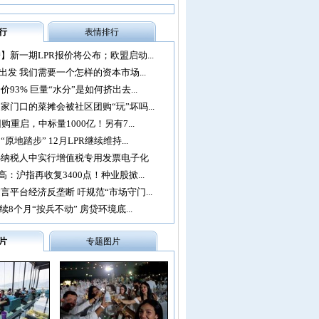
行
表情排行
】新一期LPR报价将公布；欧盟启动...
再出发 我们需要一个怎样的资本市场...
93% 巨量“水分”是如何挤出去...
家门口的菜摊会被社区团购“玩”坏吗...
购重启，中标量1000亿！另有7...
原地踏步” 12月LPR继续维持...
办纳税人中实行增值税专用发票电子化
：沪指再收复3400点！种业股掀...
言平台经济反垄断 吁规范“市场守门...
续8个月“按兵不动” 房贷环境底...
片
专题图片