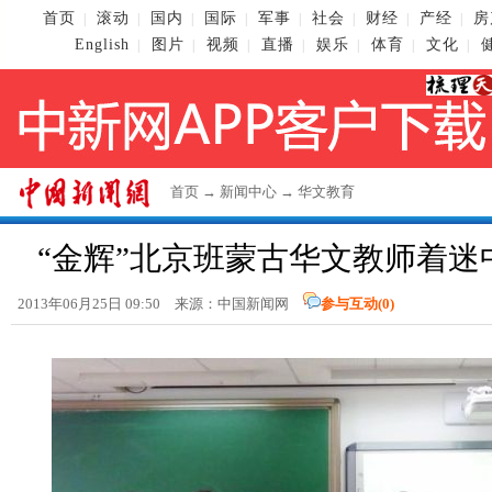
首页
滚动
国内
国际
军事
社会
财经
产经
房
|
|
|
|
|
|
|
|
English
图片
视频
直播
娱乐
体育
文化
|
|
|
|
|
|
|
首页
→
新闻中心
→
华文教育
“金辉”北京班蒙古华文教师着迷
2013年06月25日 09:50 来源：
中国新闻网
参与互动(
0
)