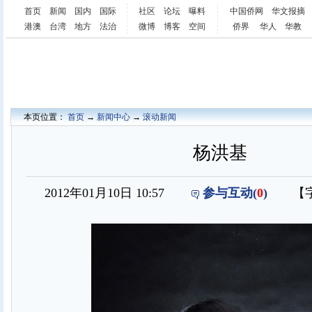
首页
新闻
国内
国际
社区
论坛
曝料
中国侨网
华文报摘
港澳
台湾
地方
法治
微博
博客
空间
侨界
华人
华教
本页位置：
首页
→
新闻中心
→
滚动新闻
杨洪基
2012年01月10日 10:57
参与互动(
0
)
【字