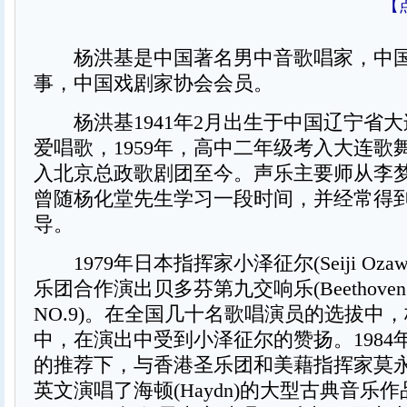
【
杨洪基是中国著名男中音歌唱家，中国
事，中国戏剧家协会会员。
杨洪基1941年2月出生于中国辽宁省大
爱唱歌，1959年，高中二年级考入大连歌舞
入北京总政歌剧团至今。声乐主要师从李
曾随杨化堂先生学习一段时间，并经常得
导。
1979年日本指挥家小泽征尔(Seiji Oza
乐团合作演出贝多芬第九交响乐(Beethoven S
NO.9)。在全国几十名歌唱演员的选拔中
中，在演出中受到小泽征尔的赞扬。1984
的推荐下，与香港圣乐团和美藉指挥家莫
英文演唱了海顿(Haydn)的大型古典音乐