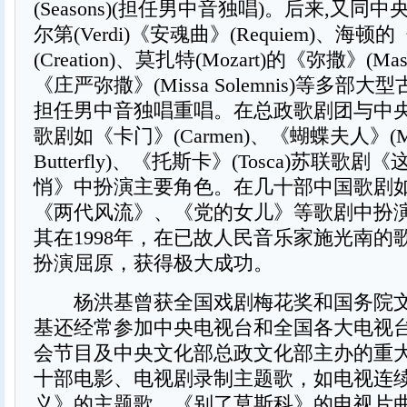
(Seasons)(担任男中音独唱)。后来,又同
尔第(Verdi)《安魂曲》(Requiem)、海
(Creation)、莫扎特(Mozart)的《弥撒》(
《庄严弥撒》(Missa Solemnis)等多部
担任男中音独唱重唱。在总政歌剧团与中
歌剧如《卡门》(Carmen)、《蝴蝶夫人》(M
Butterfly)、《托斯卡》(Tosca)苏联歌
悄》中扮演主要角色。在几十部中国歌剧
《两代风流》、《党的女儿》等歌剧中扮
其在1998年，在已故人民音乐家施光南的
扮演屈原，获得极大成功。
杨洪基曾获全国戏剧梅花奖和国务院文
基还经常参加中央电视台和全国各大电视
会节目及中央文化部总政文化部主办的重
十部电影、电视剧录制主题歌，如电视连
义》的主题歌，《别了莫斯科》的电视片