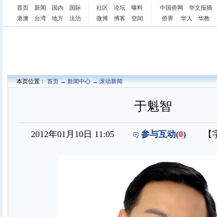
首页
新闻
国内
国际
社区
论坛
曝料
中国侨网
华文报摘
港澳
台湾
地方
法治
微博
博客
空间
侨界
华人
华教
本页位置：
首页
→
新闻中心
→
滚动新闻
于魁智
2012年01月10日 11:05
参与互动(
0
)
【字