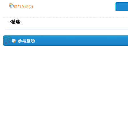
参与互动(
0
)
>精选：