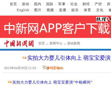
首页
滚动
国内
国际
军事
社会
财经
产经
房
|
|
|
|
|
|
|
|
English
图片
视频
直播
娱乐
体育
文化
|
|
|
|
|
|
|
首页
→
新闻中心
→
滚动新闻
实拍大力婴儿引体向上
萌宝宝爱演
2012年04月29日 21:03
参与互动(
0
)
实拍大力婴儿引体向上
萌宝宝爱演"中枪瞬间"