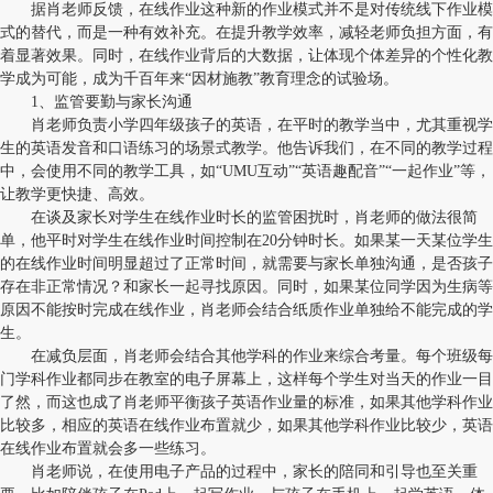
据肖老师反馈，在线作业这种新的作业模式并不是对传统线下作业模
式的替代，而是一种有效补充。在提升教学效率，减轻老师负担方面，有
着显著效果。同时，在线作业背后的大数据，让体现个体差异的个性化教
学成为可能，成为千百年来“因材施教”教育理念的试验场。
1、监管要勤与家长沟通
肖老师负责小学四年级孩子的英语，在平时的教学当中，尤其重视学
生的英语发音和口语练习的场景式教学。他告诉我们，在不同的教学过程
中，会使用不同的教学工具，如“UMU互动”“英语趣配音”“一起作业”等，
让教学更快捷、高效。
在谈及家长对学生在线作业时长的监管困扰时，肖老师的做法很简
单，他平时对学生在线作业时间控制在20分钟时长。如果某一天某位学生
的在线作业时间明显超过了正常时间，就需要与家长单独沟通，是否孩子
存在非正常情况？和家长一起寻找原因。同时，如果某位同学因为生病等
原因不能按时完成在线作业，肖老师会结合纸质作业单独给不能完成的学
生。
在减负层面，肖老师会结合其他学科的作业来综合考量。每个班级每
门学科作业都同步在教室的电子屏幕上，这样每个学生对当天的作业一目
了然，而这也成了肖老师平衡孩子英语作业量的标准，如果其他学科作业
比较多，相应的英语在线作业布置就少，如果其他学科作业比较少，英语
在线作业布置就会多一些练习。
肖老师说，在使用电子产品的过程中，家长的陪同和引导也至关重