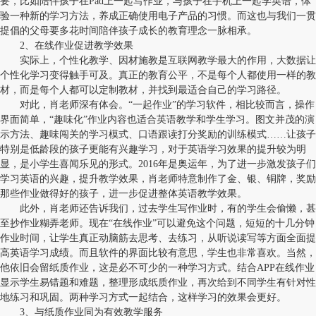
要，比如陪伴孩子在Pad上一起写作业，与孩子在手机上一起学英语，体
验一种新的学习方法，养成正确使用电子产品的习惯。而这也与我们一贯
提倡的父母要多花时间陪伴孩子成长的教育理念一脉相承。
2、在线作业促进教学效果
实际上，个性化教学、因材施教是互联网教学最大的作用，大数据让
个性化学习变得触手可及。真正的教育公平，不是每个人都使用一样的教
材，而是每个人都可以定制教材，并找到最适合自己的学习路径。
对此，肖老师深有体会。“一起作业”的学习软件，相比较而言，操作
界面简单，“趣味化”作业内容也适合英语教学和学生学习。图文并茂的演
示方法、趣味闯关的学习模式、口语跟读打分奖励的训练模式……让孩子
特别是低龄段的孩子更能有兴趣学习，对于英语学习效果的提升较为明
显，是小学生喜闻乐见的形式。2016年是奥运年，为了进一步激发孩子们
学习英语的兴趣，提升教学效果，肖老师特意制作了金、银、铜牌，奖励
那些作业做得好的孩子，进一步促进整体英语教学效果。
此外，肖老师还告诉我们，过去学生写作业时，有的学生会偷懒，甚
至抄作业糊弄老师。现在“在线作业”可以避免这个问题，短短的十几分钟
作业时间，让学生真正动脑筋去思考、去练习，从听说读写等方面全面提
高英语学习成绩。而且软件的界面比较有意思，学生也非常喜欢。当然，
他依旧会留纸质作业，这是必不可少的一种学习方式。结合APP在线作业
显示学生易错题和难题，整理形成纸质作业，再次给到不同学生有针对性
地练习和巩固。两种学习方式一起结合，这样学习的效果会更好。
3、与纸质作业同为有效教学服务