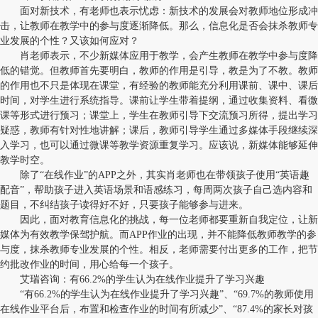
面对新技术，有老师也表示忧虑：新技术的发展会对教师地位形成冲
击，让教师在教学中的参与度逐渐降低。那么，信息化是否会抹杀教师专
业发展的个性？又该如何应对？
肖老师表示，不少新媒体应用于教学，会产生教师在教学中参与度降
低的错觉。但教师首先要明白，教师的作用是引导，教是为了不教。教师
的作用也不只是体现在课堂，有经验的教师能充分利用课前、课中、课后
时间，对学生进行系统指导。课前让学生带着提纲，通过收集资料、看微
课等形式进行预习；课堂上，学生在教师引导下交流预习所得，提出学习
疑惑，教师有针对性地讲解；课后，教师引导学生通过多媒体手段继续深
入学习，也可以通过微课等教学资源重复学习。应该说，新媒体能够延伸
教学时空。
除了“在线作业”的APP之外，其实肖老师也在带领孩子使用“英语趣
配音”，帮助孩子进入英语场景和语感练习，每周两次孩子自己选内容和
题目，不纠结孩子读得好不好，只要孩子能够参与进来。
因此，面对教育信息化的挑战，每一位老师都要重新自我定位，让新
媒体为有效教学保驾护航。而APP作业的出现，并不能降低教师教学的参
与度，抹杀教师专业发展的个性。相反，老师需要付出更多的工作，把节
约批改作业的时间，用心给每一个孩子。
艾瑞咨询：有66.2%的学生认为在线作业提升了学习兴趣
“有66.2%的学生认为在线作业提升了学习兴趣”、“69.7%的教师使用
在线作业平台后，布置和检查作业的时间有所减少”、“87.4%的家长对孩