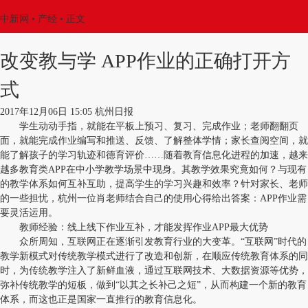
中新网
•
产经
• 正文
改变教与学 APP作业的正确打开方
式
2017年12月06日 15:05 杭州日报
学生动动手指，就能在平板上预习、复习、完成作业；老师翻翻页
面，就能完成作业编写和推送、反馈、了解整体学情；家长查阅空间，就
能了解孩子的学习轨迹和德育评价……随着教育信息化进程的加速，越来
越多教育类APP在中小学教学场景中现身。其教学效果究竟如何？与现有
的教学体系如何互补互助，提高学生的学习兴趣和效率？针对家长、老师
的一些担忧，杭州一位肖老师结合自己的使用心得给出答案：APP作业需
要灵活运用。
教师经验：线上线下作业互补，才能发挥作业APP最大优势
众所周知，互联网正在逐渐引发教育行业的大变革。“互联网”时代的
教学新模式对传统教学模式进行了改造和创新，在顺应传统教育体系的同
时，为传统教学注入了新鲜血液，通过互联网技术、大数据资源等优势，
弥补传统教学的短板，做到“以其之长补己之短”，从而构建一个新的教育
体系，而这也正是国家一直推行的教育信息化。