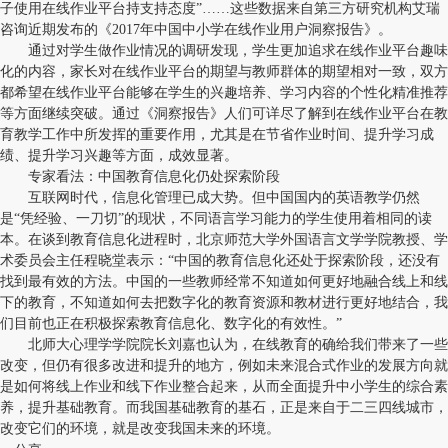
子使用在线作业平台持支持态度”……这些数据来自第三方研究机构艾瑞
咨询近期发布的《2017年中国中小学在线作业用户洞察报告》。
通过对学生做作业情况的调研发现，学生更加追求在线作业平台趣味
化的内容，家长对在线作业平台的期望与教师群体的期望相对一致，双方
都希望在线作业平台能够在学生的兴趣培养、学习内容的个性化精准推荐
等方面继续突破。通过《洞察报告》人们可详尽了解到在线作业平台在教
育教学工作中所发挥的重要作用，尤其是在节省作业时间、提升学习成
绩、提升学习兴趣等方面，成效显著。
专家看法：中国教育信息化仍处探索阶段
互联网时代，信息化管理已成大势。但中国国内的英语教学仍然
是“凭经验、一刀切”的现状，不同语言学习能力的学生使用着相同的读
本。在谈到教育信息化进程时，北京师范大学外国语言文学学院教授、学
术委员会主任程晓堂表示：“中国的教育信息化还处于探索阶段，还没有
找到最有效的方法。中国的一些教师经常不知道如何更好地融合线上和线
下的教育，不知道如何去把数字化的教育资源和教材进行更好地结合，我
们目前也正在积极探索教育信息化、数字化的有效性。”
北师大心理学学院院长刘嘉也认为，在线教育的确给我们带来了一些
改变，但仍有很多改进和提升的地方，例如未来混合式作业的发展方向就
是如何将线上作业和线下作业整合起来，从而全面提升中小学生的综合素
养，提升基础教育。而我国基础教育的基石，正是来自于二三四线城市，
改变它们的环境，就是改变我国未来的环境。