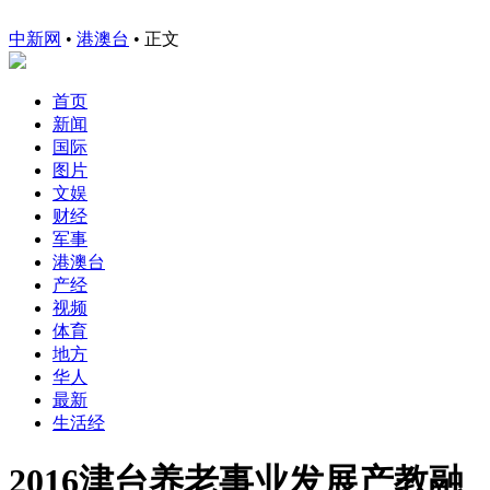
中新网
•
港澳台
• 正文
首页
新闻
国际
图片
文娱
财经
军事
港澳台
产经
视频
体育
地方
华人
最新
生活经
2016津台养老事业发展产教融