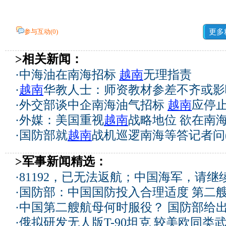
参与互动(
0
)
更多
>相关新闻：
·
中海油在南海招标
越南
无理指责
·
越南
华教人士：师资教材参差不齐或影
·
外交部谈中企南海油气招标
越南
应停
·
外媒：美国重视
越南
战略地位 欲在南
·
国防部就
越南
战机巡逻南海等答记者问(
>军事新闻精选：
·
81192，已无法返航；中国海军，请继
·
国防部：中国国防投入合理适度
第二
·
中国第二艘航母何时服役？ 国防部给
·
俄拟研发无人版T-90坦克 较美欧同类武