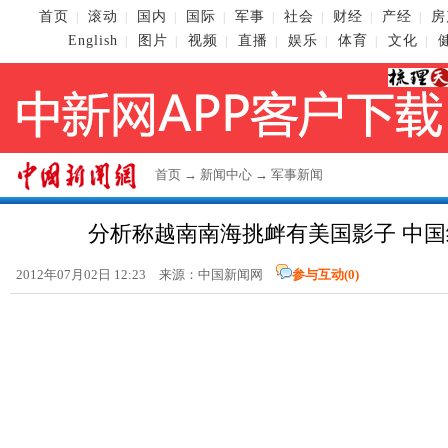
首页
滚动
国内
国际
军事
社会
财经
产经
房
|
|
|
|
|
|
|
|
English
图片
视频
直播
娱乐
体育
文化
|
|
|
|
|
|
|
首页
→
新闻中心
→
军事新闻
分析称越南南海挑衅有美国影子 中
2012年07月02日 12:23 来源：
中国新闻网
参与互动(
0
)