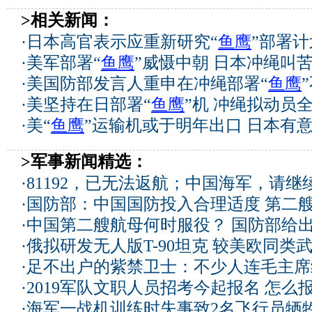
>相关新闻：
·
日本高官表示应重新研究“
鱼鹰
”部署计
·
美军部署“
鱼鹰
”威慑中朝 日本冲绳叫苦
·
美国防部发言人重申在冲绳部署“
鱼鹰
·
美坚持在日部署“
鱼鹰
”机 冲绳拟动员
·
美“
鱼鹰
”运输机或于明年出口 日本有
>军事新闻精选：
·
81192，已无法返航；中国海军，请继
·
国防部：中国国防投入合理适度
第二
·
中国第二艘航母何时服役？ 国防部给
·
俄拟研发无人版T-90坦克 较美欧同类武
·
足不出户的紫禁卫士：不少人连毛主席
·
2019军队文职人员招考今起报名 怎么
·
海军一战机训练时失事致2名飞行员牺牲