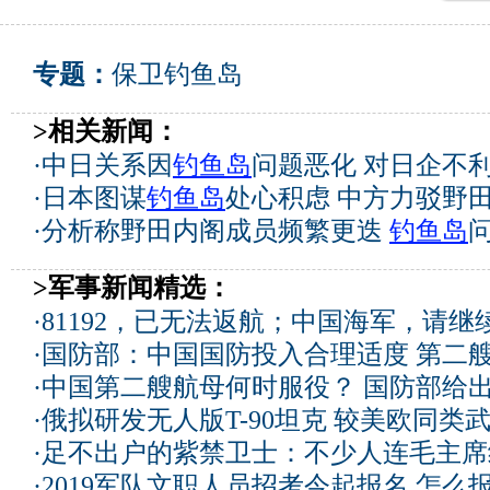
专题：
保卫钓鱼岛
>相关新闻：
·
中日关系因
钓鱼岛
问题恶化 对日企不
·
日本图谋
钓鱼岛
处心积虑 中方力驳野
·
分析称野田内阁成员频繁更迭
钓鱼岛
>军事新闻精选：
·
81192，已无法返航；中国海军，请继
·
国防部：中国国防投入合理适度
第二
·
中国第二艘航母何时服役？ 国防部给
·
俄拟研发无人版T-90坦克 较美欧同类武
·
足不出户的紫禁卫士：不少人连毛主席
·
2019军队文职人员招考今起报名 怎么