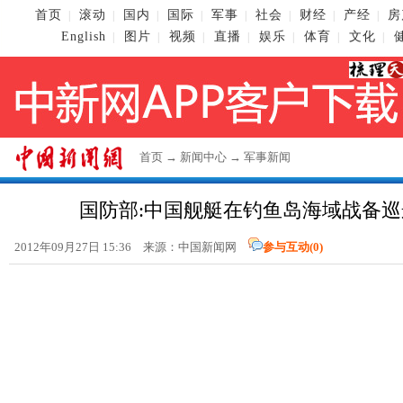
首页
滚动
国内
国际
军事
社会
财经
产经
房
|
|
|
|
|
|
|
|
English
图片
视频
直播
娱乐
体育
文化
|
|
|
|
|
|
|
首页
→
新闻中心
→
军事新闻
国防部:中国舰艇在钓鱼岛海域战备
2012年09月27日 15:36 来源：
中国新闻网
参与互动(
0
)