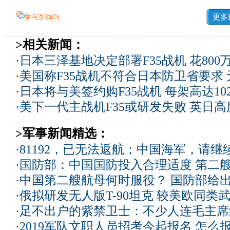
参与互动(
0
)
更多
>相关新闻：
·
日本三泽基地决定部署F35战机 花800
·
美国称F35战机不符合日本防卫省要求
·
日本将与美签约购F35战机 每架高达10
·
美下一代主战机F35或研发失败 英日高
>军事新闻精选：
·
81192，已无法返航；中国海军，请继
·
国防部：中国国防投入合理适度
第二
·
中国第二艘航母何时服役？ 国防部给
·
俄拟研发无人版T-90坦克 较美欧同类武
·
足不出户的紫禁卫士：不少人连毛主席
·
2019军队文职人员招考今起报名 怎么