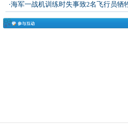
·
海军一战机训练时失事致2名飞行员牺牲