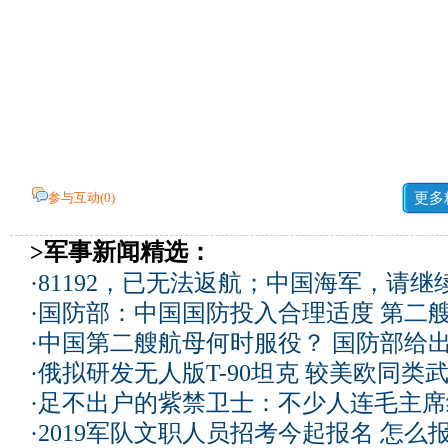
参与互动(
0
)
更多
>军事新闻精选：
·
81192，已无法返航；中国海军，请继
·
国防部：中国国防投入合理适度
第二
·
中国第二艘航母何时服役？ 国防部给
·
俄拟研发无人版T-90坦克 较美欧同类武
·
足不出户的紫禁卫士：不少人连毛主席
·
2019军队文职人员招考今起报名 怎么