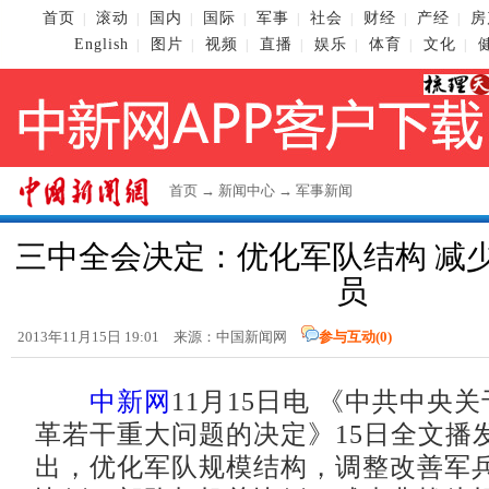
首页
滚动
国内
国际
军事
社会
财经
产经
房
|
|
|
|
|
|
|
|
English
图片
视频
直播
娱乐
体育
文化
|
|
|
|
|
|
|
首页
→
新闻中心
→
军事新闻
三中全会决定：优化军队结构 减
员
2013年11月15日 19:01 来源：
中国新闻网
参与互动(
0
)
中新网
11月15日电 《中共中央
革若干重大问题的决定》15日全文播
出，优化军队规模结构，调整改善军