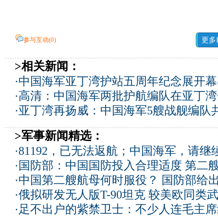
参与互动(
0
)
更多
>相关新闻：
·
中国海军亚丁湾护站五周年纪念展开幕
·
高清：中国海军两批护航编队在亚丁湾
·
亚丁湾再扬威：中国海军5艘战舰编队共
>军事新闻精选：
·
81192，已无法返航；中国海军，请继
·
国防部：中国国防投入合理适度
第二
·
中国第二艘航母何时服役？ 国防部给
·
俄拟研发无人版T-90坦克 较美欧同类武
·
足不出户的紫禁卫士：不少人连毛主席