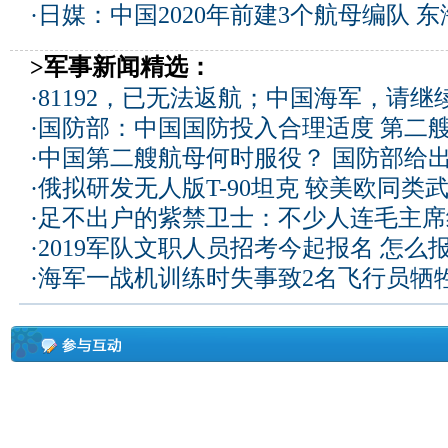
·
日媒：中国2020年前建3个航母编队 东
>军事新闻精选：
·
81192，已无法返航；中国海军，请继
·
国防部：中国国防投入合理适度
第二
·
中国第二艘航母何时服役？ 国防部给
·
俄拟研发无人版T-90坦克 较美欧同类武
·
足不出户的紫禁卫士：不少人连毛主席
·
2019军队文职人员招考今起报名 怎么
·
海军一战机训练时失事致2名飞行员牺牲