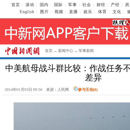
首页
滚动
国内
国际
军事
社会
财经
产经
房
|
|
|
|
|
|
|
|
English
图片
视频
直播
娱乐
体育
文化
|
|
|
|
|
|
|
首页
→
新闻中心
→
军事新闻
中美航母战斗群比较：作战任务
差异
2014年01月03日 09:56 来源：人民网
参与互动(
0
)