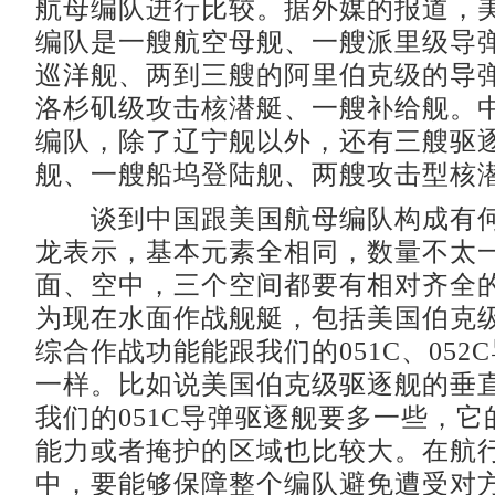
航母编队进行比较。据外媒的报道，
编队是一艘航空母舰、一艘派里级导
巡洋舰、两到三艘的阿里伯克级的导
洛杉矶级攻击核潜艇、一艘补给舰。
编队，除了辽宁舰以外，还有三艘驱
舰、一艘船坞登陆舰、两艘攻击型核
谈到中国跟美国航母编队构成有何
龙表示，基本元素全相同，数量不太
面、空中，三个空间都要有相对齐全
为现在水面作战舰艇，包括美国伯克
综合作战功能能跟我们的051C、052
一样。比如说美国伯克级驱逐舰的垂
我们的051C导弹驱逐舰要多一些，
能力或者掩护的区域也比较大。在航
中，要能够保障整个编队避免遭受对