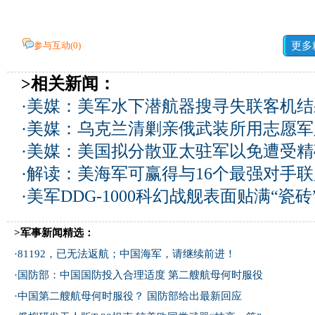
参与互动(
0
)
更多
>相关新闻：
·
美媒：美军水下潜航器搜寻失联客机结
·
美媒：乌克兰清剿亲俄武装所用志愿军
·
美媒：美国拟分散亚太驻军以免遭受精
·
解读：美海军可赢得与16个最强对手
·
美军DDG-1000科幻战舰表面贴满“瓷砖”
>军事新闻精选：
·
81192，已无法返航；中国海军，请继续前进！
·
国防部：中国国防投入合理适度
第二艘航母何时服役
·
中国第二艘航母何时服役？ 国防部给出最新回应