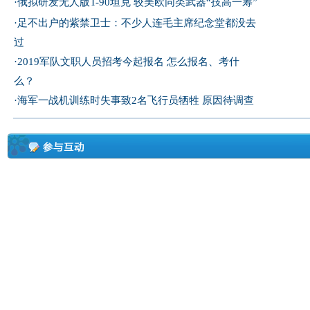
·
俄拟研发无人版T-90坦克 较美欧同类武器“技高一筹”
·
足不出户的紫禁卫士：不少人连毛主席纪念堂都没去
过
·
2019军队文职人员招考今起报名 怎么报名、考什
么？
·
海军一战机训练时失事致2名飞行员牺牲 原因待调查