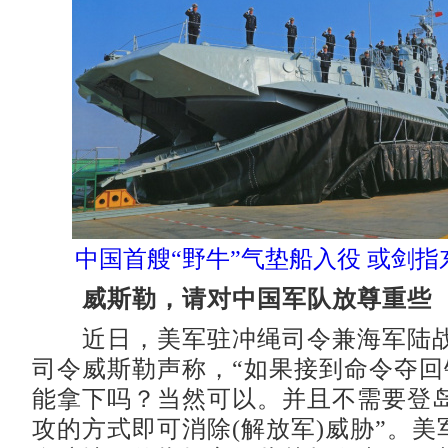
中国首艘“野牛”气垫船入役 或剑指
威斯勒，请对中国军队放尊重些
近日，美军驻冲绳司令兼海军陆战
司令威斯勒声称，“如果接到命令夺回
能拿下吗？当然可以。并且不需要登
攻的方式即可消除(解放军)威胁”。