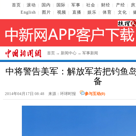
首页
滚动
国内
国际
军事
社会
财经
产经
房
|
|
|
|
|
|
|
|
English
图片
视频
直播
娱乐
体育
文化
|
|
|
|
|
|
|
首页
→
新闻中心
→
军事新闻
中将警告美军：解放军若把钓鱼
备
2014年04月17日 08:48 来源：环球时报
参与互动(
0
)