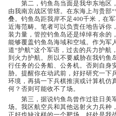
第二，钓鱼岛当面是我华东地区，
由我南京战区管辖。在东海上与贵部“
叠。钓鱼岛距我岸不足400千米，在
近海范畴。笔者可以负责任地告诉你
装力量，管控钓鱼岛还是绰绰有余的
能够覆盖钓鱼岛海域和空域。作为军
道“护航”这个军语，过去的兵力护航
到火力护航。所以不要威胁在我钓鱼
行任务的公务船、公务机。否则自身
胁。提醒你在动武前，好好研究一下
环境，再搞一下兵棋推演或计算机仿
何？否则可能收不了场。
第三，据说钓鱼岛曾作过驻日美军
场。我区航空兵和其他远射火力兵种
正好也缺这样的一个靶场。好处是我