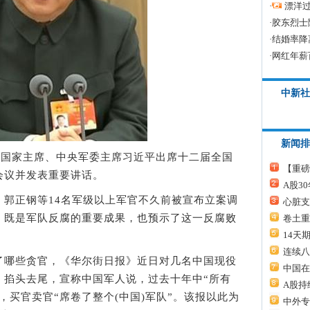
·
漂洋过
·
胶东烈士
·
结婚率降
·
网红年薪
中新社
新闻排
国家主席、中央军委主席习近平出席十二届全国
【重磅
会议并发表重要讲话。
A股3
正钢等14名军级以上军官不久前被宣布立案调
心脏支
，既是军队反腐的重要成果，也预示了这一反腐败
卷土重
14天
连续八
哪些贪官，《华尔街日报》近日对几名中国现役
中国在
，掐头去尾，宣称中国军人说，过去十年中“所有
A股持
，买官卖官“席卷了整个(中国)军队”。该报以此为
中外专