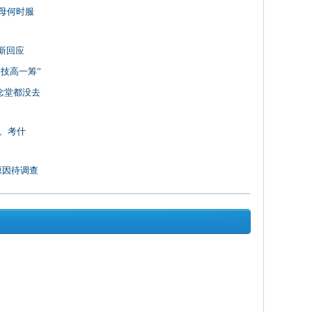
母何时服
新回应
“技高一筹”
念堂都没去
名、考什
原因待调查