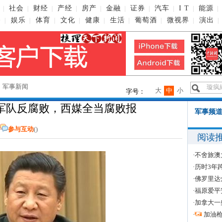
社会
财经
产经
房产
金融
证券
汽车
I T
能源
|
|
|
|
|
|
|
|
|
|
播
娱乐
体育
文化
健康
生活
葡萄酒
微视界
演出
|
|
|
|
|
|
|
|
|
→
军事新闻
大
中
小
字号：
军队反腐败，西媒全当腐败报
军事频道
参与互动
(
)
阅读
·
不舍旅澳
·
历时3年
·
佛罗里达
·
福原爱平
·
加拿大一
·
加油