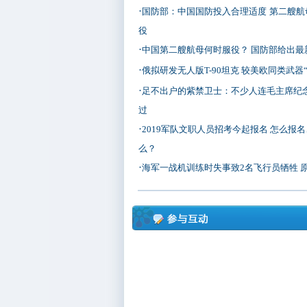
·
国防部：中国国防投入合理适度
第二艘航
役
·
中国第二艘航母何时服役？ 国防部给出最
·
俄拟研发无人版T-90坦克 较美欧同类武器
·
足不出户的紫禁卫士：不少人连毛主席纪
过
·
2019军队文职人员招考今起报名 怎么报
么？
·
海军一战机训练时失事致2名飞行员牺牲 