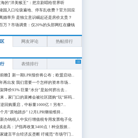
海的“洋美猴王”：把京剧唱给世界听
陵园入口垃圾遍地、停车乱收费？官方回应
离婚率升 是独立意识崛起还是房价太贵？
百万？市场调查：仅20%的头部网红在赚钱
区
网友评论
热帖排行
行
表情排行
前瞻】新一期LPR报价将公布；欧盟启动...
0年再出发 我们需要一个怎样的资本市场...
架降价93% 巨量“水分”是如何挤出去...
来，家门口的菜摊会被社区团购“玩”坏吗...
期逆回购重启，中标量1000亿！另有7...
个月“原地踏步” 12月LPR继续维持...
新办纳税人中实行增值税专用发票电子化
续走高：沪指再收复3400点！种业股掀...
家建言平台经济反垄断 吁规范“市场守门...