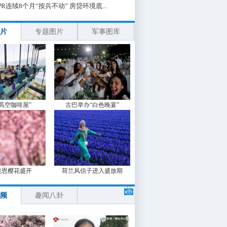
PR连续8个月“按兵不动” 房贷环境底...
片
专题图片
军事图库
“高空咖啡屋”
古巴举办“白色晚宴”
波恩樱花盛开
荷兰风信子进入盛放期
频
趣闻八卦