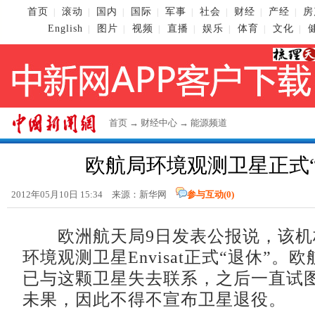
首页
滚动
国内
国际
军事
社会
财经
产经
房
|
|
|
|
|
|
|
|
English
图片
视频
直播
娱乐
体育
文化
|
|
|
|
|
|
|
首页
→
财经中心
→
能源频道
欧航局环境观测卫星正式“
2012年05月10日 15:34 来源：新华网
参与互动(
0
)
欧洲航天局9日发表公报说，该机构
环境观测卫星Envisat正式“退休”。
已与这颗卫星失去联系，之后一直试
未果，因此不得不宣布卫星退役。